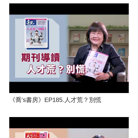
《喬's書房》EP185.人才荒？別慌