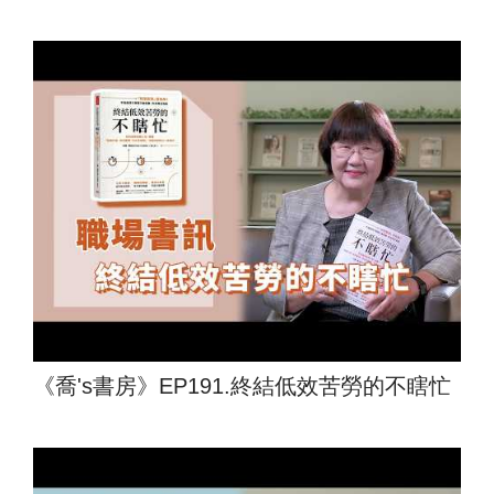
《喬's書房》EP191.終結低效苦勞的不瞎忙