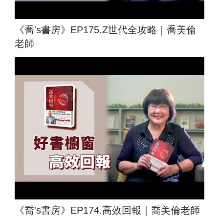
《喬's書房》EP175.Z世代全攻略｜喬美倫
老師
《喬's書房》EP174.高效回報｜喬美倫老師