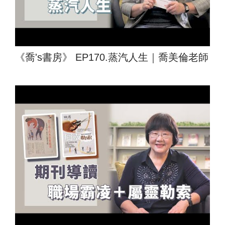
《喬's書房》 EP170.蒸汽人生｜喬美倫老師