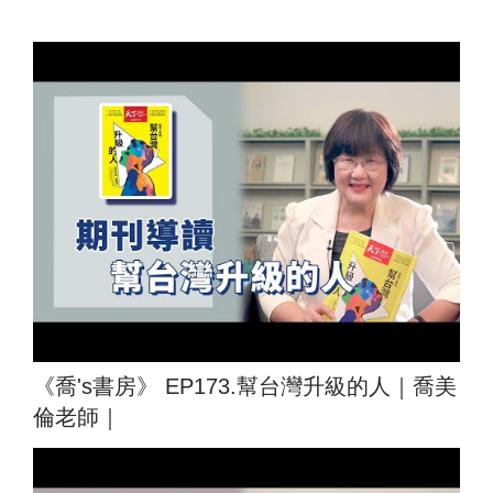
《喬's書房》 EP173.幫台灣升級的人｜喬美
倫老師｜