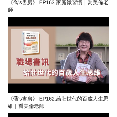
《喬's書房》 EP163.家庭微習慣｜喬美倫老
師
《喬's書房》 EP162.給壯世代的百歲人生思
維｜喬美倫老師