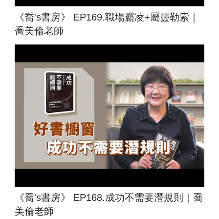
《喬's書房》 EP169.職場霸凌+屬靈勒索｜
喬美倫老師
《喬's書房》 EP168.成功不需要潛規則｜喬
美倫老師