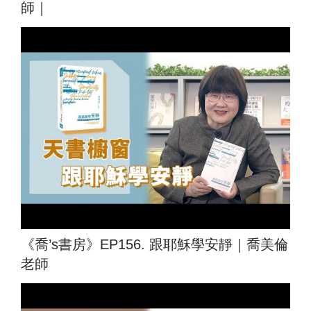
師｜
《喬’s書房》EP156. 跟耶穌學安靜｜喬美倫
老師