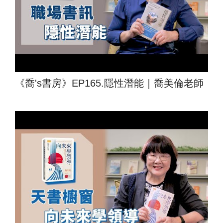
《喬's書房》EP165.隱性潛能｜喬美倫老師