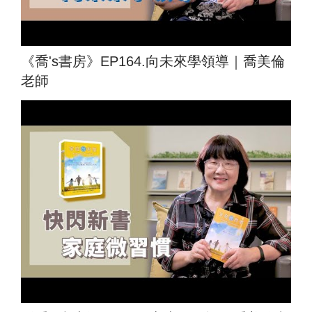
《喬's書房》EP164.向未來學領導｜喬美倫
老師