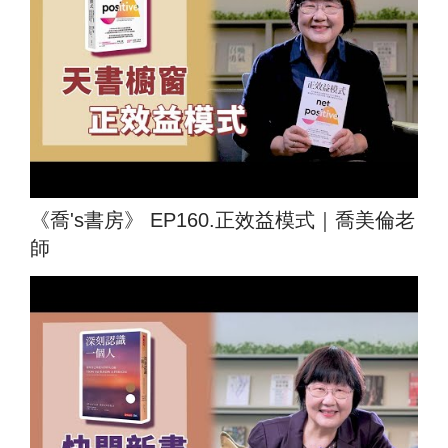
《喬's書房》 EP160.正效益模式｜喬美倫老
師