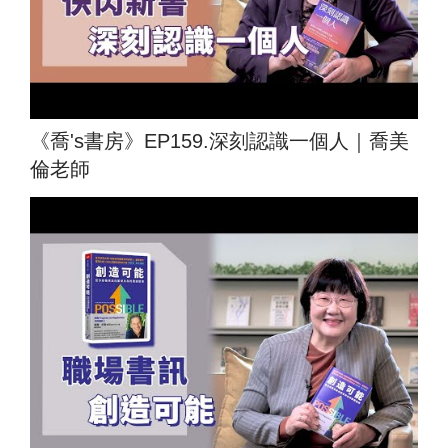
《喬's書房》EP159.深刻認識一個人｜喬美
倫老師