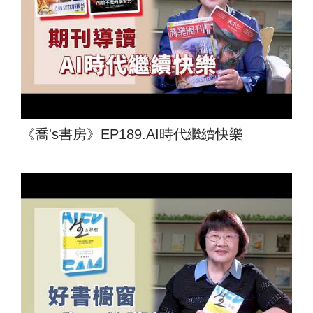
《喬's書房》EP189.AI時代繼續快樂