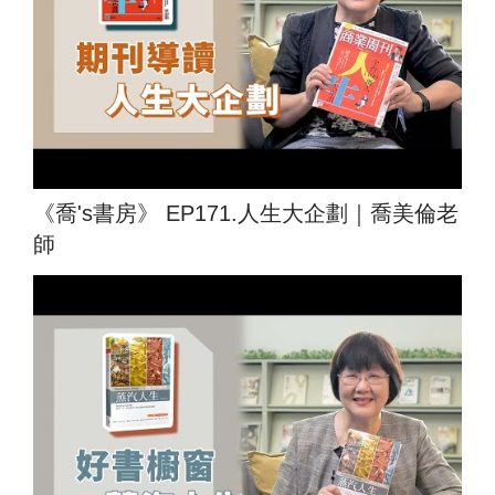
《喬's書房》 EP171.人生大企劃｜喬美倫老
師