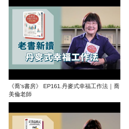
《喬's書房》 EP161.丹麥式幸福工作法｜喬
美倫老師