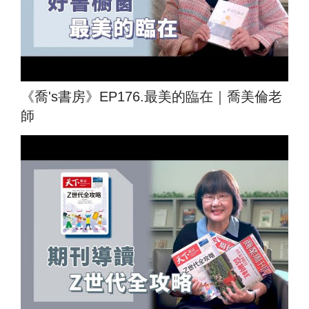
《喬's書房》EP176.最美的臨在｜喬美倫老
師