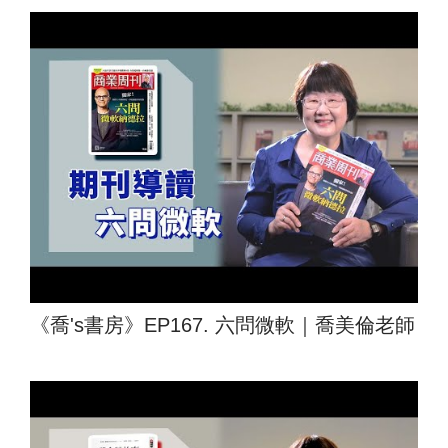
《喬's書房》EP167. 六問微軟｜喬美倫老師