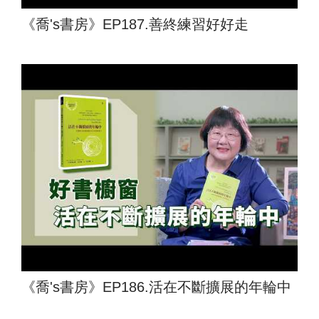
《喬's書房》EP187.善終練習好好走
《喬's書房》EP186.活在不斷擴展的年輪中