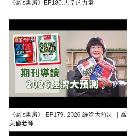
《喬's書房》EP180.天堂的力量
《喬's書房》 EP179. 2026 經濟大預測 ｜喬
美倫老師