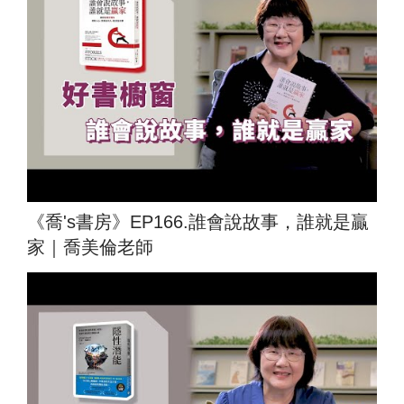
《喬's書房》EP166.誰會說故事，誰就是贏
家｜喬美倫老師