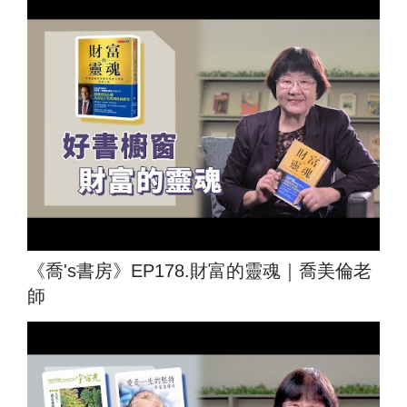
《喬's書房》EP178.財富的靈魂｜喬美倫老
師