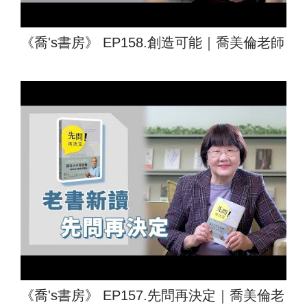
《喬's書房》 EP158.創造可能｜喬美倫老師
《喬's書房》 EP157.先問再決定｜喬美倫老