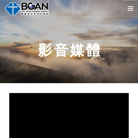
首頁
全球堂會
影音媒體
消息公告
影音媒體
代禱事項
資源共享
歷史與宗旨
友好連結
搜尋
SELECT LANGUAGE
▼
會員登入