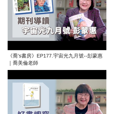
《喬's書房》EP177.宇宙光九月號--彭蒙惠
｜喬美倫老師