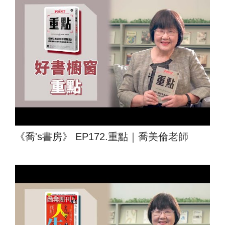
《喬's書房》 EP172.重點｜喬美倫老師