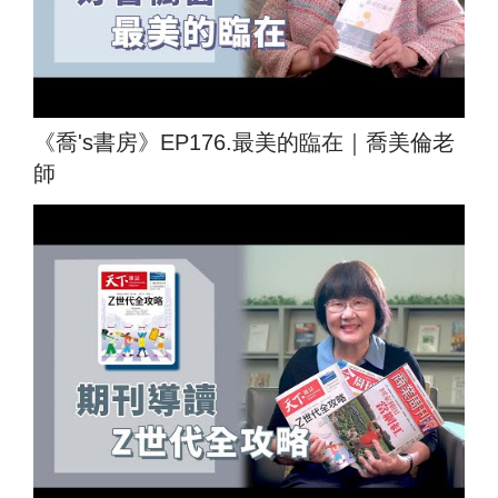
《喬's書房》EP176.最美的臨在｜喬美倫老
師