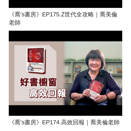
《喬's書房》EP175.Z世代全攻略｜喬美倫
老師
《喬's書房》EP174.高效回報｜喬美倫老師