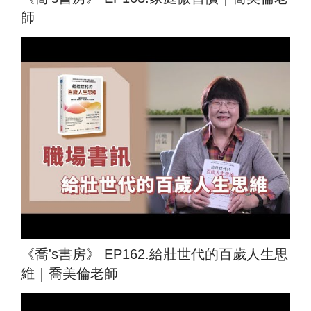
師
《喬's書房》 EP162.給壯世代的百歲人生思
維｜喬美倫老師