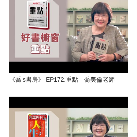
《喬's書房》 EP172.重點｜喬美倫老師