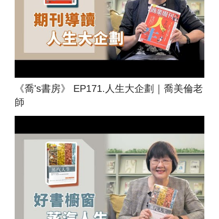
《喬's書房》 EP171.人生大企劃｜喬美倫老
師