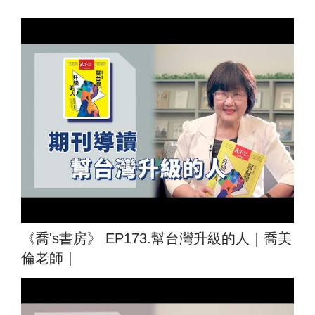
《喬's書房》 EP173.幫台灣升級的人｜喬美
倫老師｜