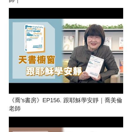
《喬’s書房》EP156. 跟耶穌學安靜｜喬美倫
老師