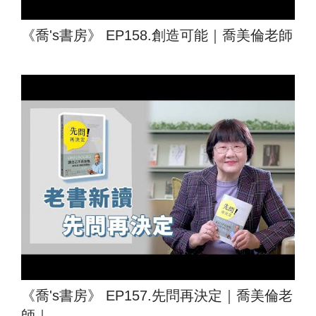
《喬's書房》 EP158.創造可能｜喬美倫老師
《喬's書房》 EP157.先問再決定｜喬美倫老
師｜