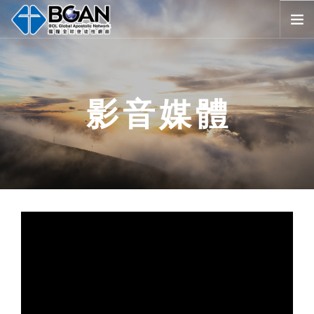
首頁
全球堂會
影音媒體
消息公告
影音媒體
代禱事項
資源共享
歷史與宗旨
友好連結
搜尋
SELECT LANGUAGE
▼
會員登入