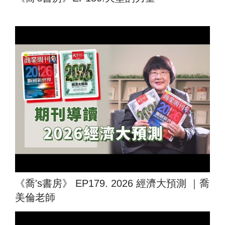
《喬's書房》 EP179. 2026 經濟大預測 ｜喬
美倫老師