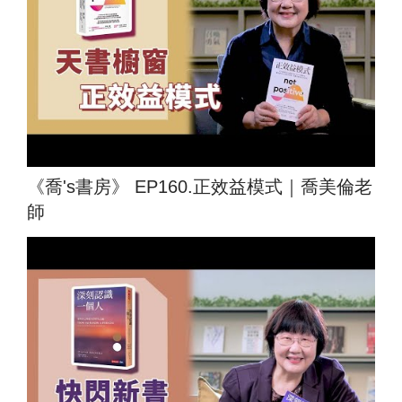
《喬's書房》 EP160.正效益模式｜喬美倫老
師