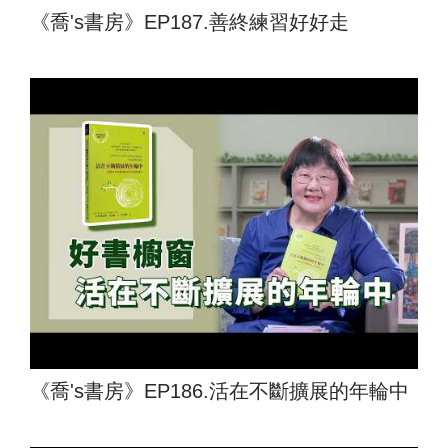
《喬's書房》EP187.善終練習好好走
《喬's書房》EP186.活在不斷擴展的年輪中