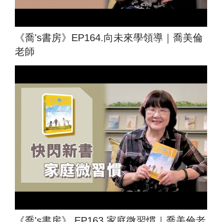
《喬's書房》EP164.向未來學領導｜喬美倫
老師
《喬's書房》 EP163.家庭微習慣｜喬美倫老