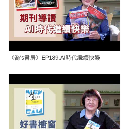
《喬's書房》EP189.AI時代繼續快樂