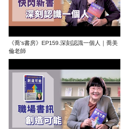
《喬's書房》EP159.深刻認識一個人｜喬美
倫老師