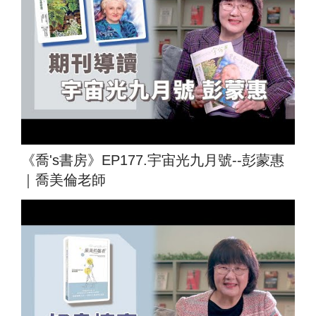
《喬's書房》EP177.宇宙光九月號--彭蒙惠
｜喬美倫老師