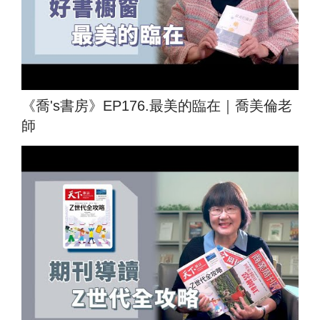
《喬's書房》EP176.最美的臨在｜喬美倫老
師