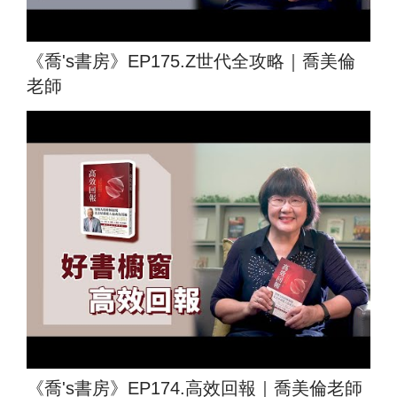
《喬's書房》EP175.Z世代全攻略｜喬美倫
老師
《喬's書房》EP174.高效回報｜喬美倫老師