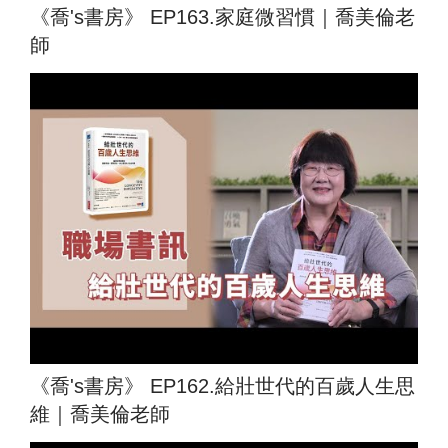
《喬's書房》 EP163.家庭微習慣｜喬美倫老
師
《喬's書房》 EP162.給壯世代的百歲人生思
維｜喬美倫老師