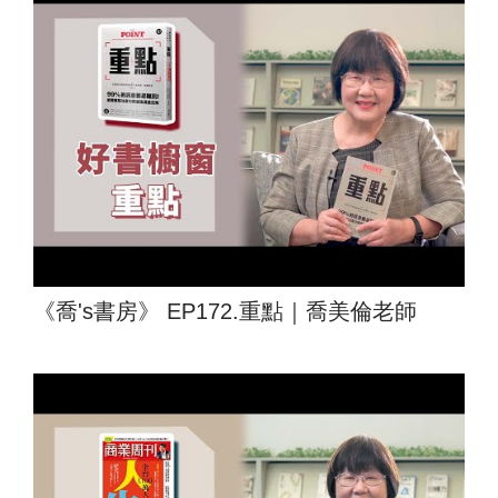
《喬's書房》 EP172.重點｜喬美倫老師