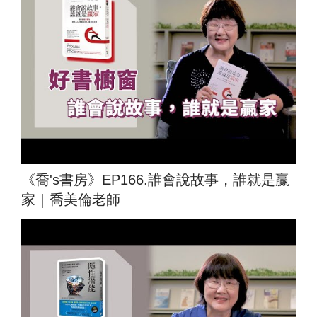
《喬's書房》EP166.誰會說故事，誰就是贏
家｜喬美倫老師