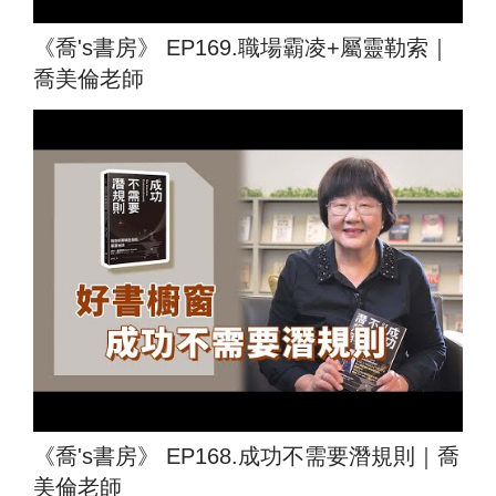
《喬's書房》 EP169.職場霸凌+屬靈勒索｜
喬美倫老師
《喬's書房》 EP168.成功不需要潛規則｜喬
美倫老師