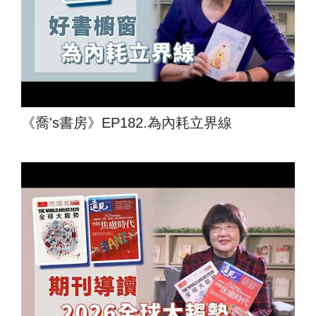
《喬's書房》EP182.為內耗立界線