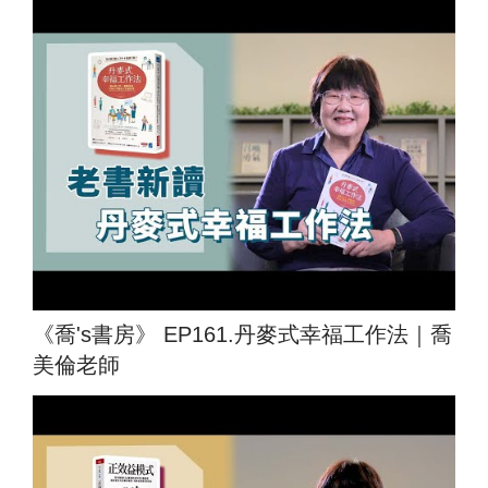
《喬's書房》 EP161.丹麥式幸福工作法｜喬
美倫老師