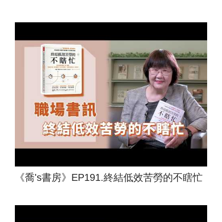
《喬's書房》EP191.終結低效苦勞的不瞎忙