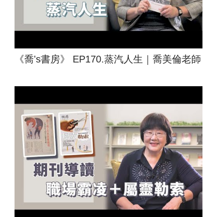
《喬's書房》 EP170.蒸汽人生｜喬美倫老師