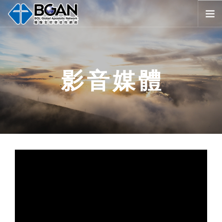
首頁
全球堂會
影音媒體
消息公告
影音媒體
代禱事項
資源共享
歷史與宗旨
友好連結
搜尋
SELECT LANGUAGE
▼
會員登入