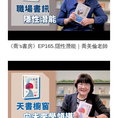
《喬's書房》EP165.隱性潛能｜喬美倫老師