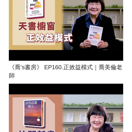
《喬's書房》 EP160.正效益模式｜喬美倫老
師