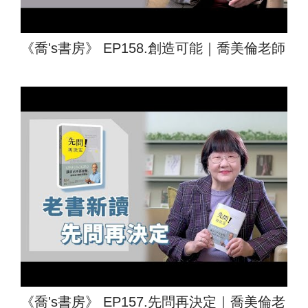
《喬's書房》 EP158.創造可能｜喬美倫老師
《喬's書房》 EP157.先問再決定｜喬美倫老