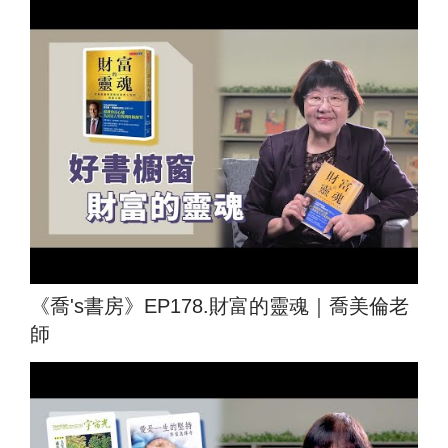
《喬's書房》EP178.財富的靈魂｜喬美倫老
師