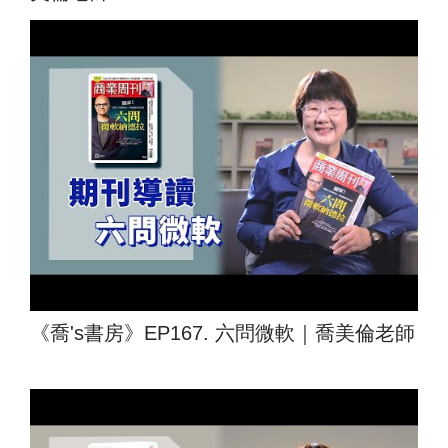
《喬's書房》EP167. 六問微軟｜喬美倫老師