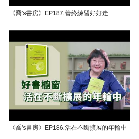
《喬's書房》EP187.善終練習好好走
《喬's書房》EP186.活在不斷擴展的年輪中