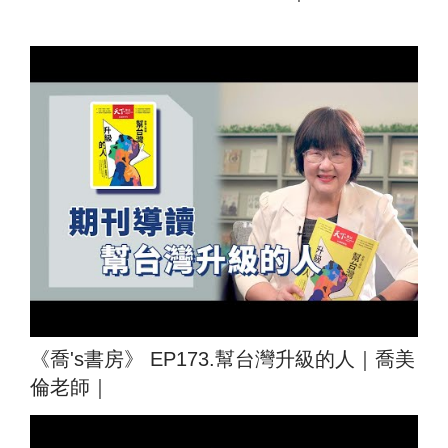
《喬's書房》 EP173.幫台灣升級的人｜喬美
倫老師｜