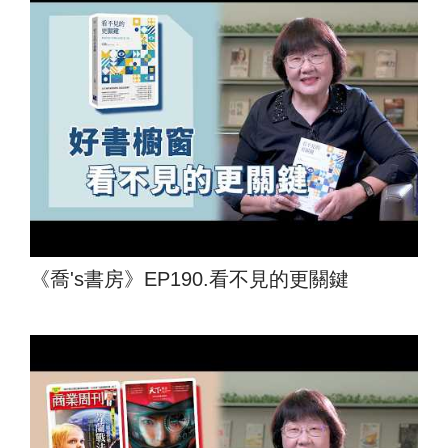
《喬's書房》EP190.看不見的更關鍵