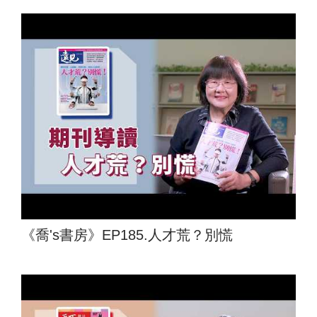
《喬's書房》EP185.人才荒？別慌