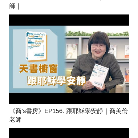
師｜
《喬’s書房》EP156. 跟耶穌學安靜｜喬美倫
老師