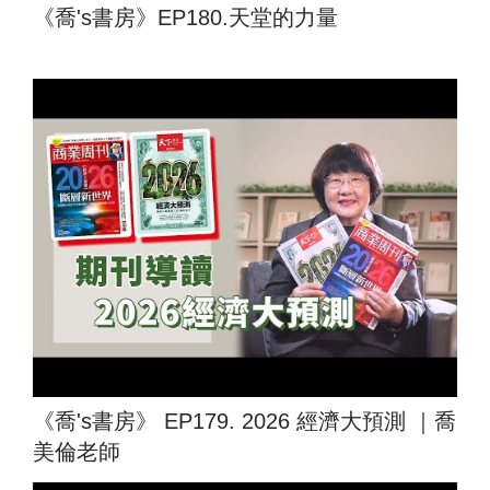
《喬's書房》EP180.天堂的力量
《喬's書房》 EP179. 2026 經濟大預測 ｜喬
美倫老師