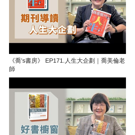
《喬's書房》 EP171.人生大企劃｜喬美倫老
師