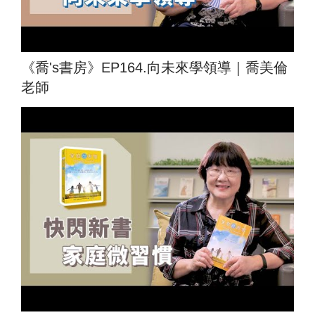
《喬's書房》EP164.向未來學領導｜喬美倫
老師