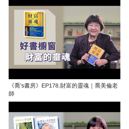
《喬's書房》EP178.財富的靈魂｜喬美倫老
師