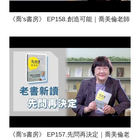
《喬's書房》 EP158.創造可能｜喬美倫老師
《喬's書房》 EP157.先問再決定｜喬美倫老