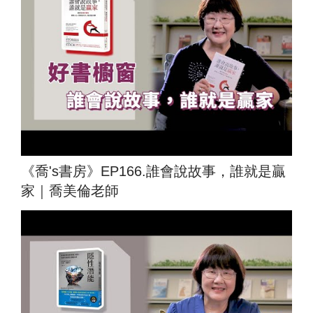
《喬's書房》EP166.誰會說故事，誰就是贏
家｜喬美倫老師