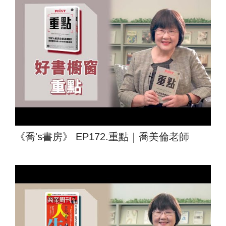
《喬's書房》 EP172.重點｜喬美倫老師