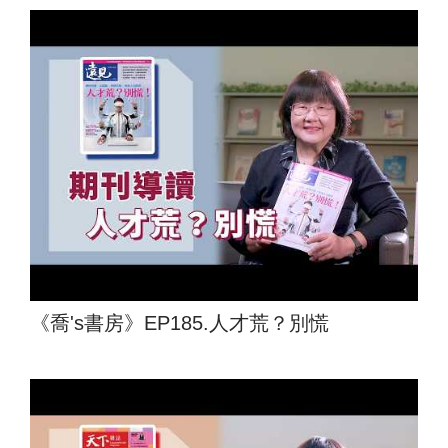
《喬's書房》EP185.人才荒？別慌