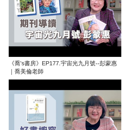
《喬's書房》EP177.宇宙光九月號--彭蒙惠
｜喬美倫老師