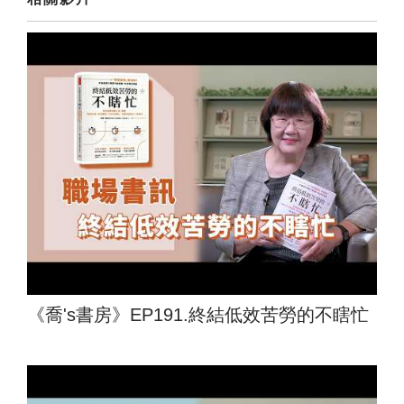
《喬's書房》EP191.終結低效苦勞的不瞎忙