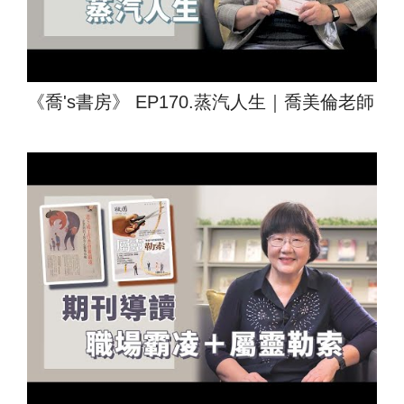
《喬's書房》 EP170.蒸汽人生｜喬美倫老師