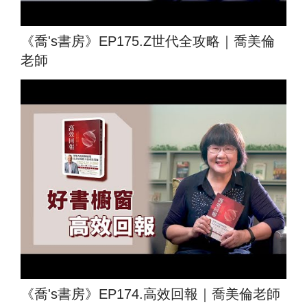
《喬's書房》EP175.Z世代全攻略｜喬美倫
老師
《喬's書房》EP174.高效回報｜喬美倫老師