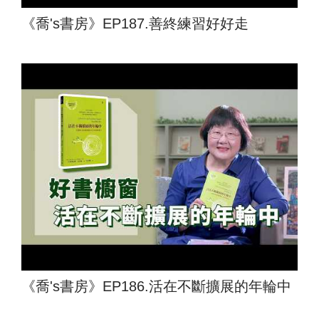
《喬's書房》EP187.善終練習好好走
《喬's書房》EP186.活在不斷擴展的年輪中