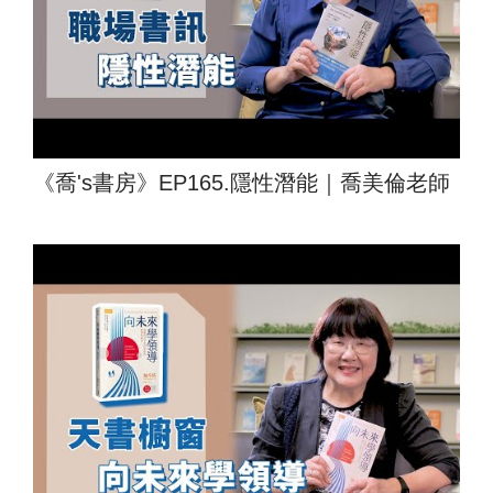
《喬's書房》EP165.隱性潛能｜喬美倫老師