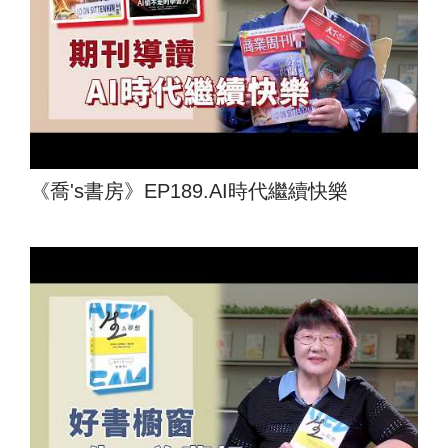
《喬's書房》EP189.AI時代繼續快樂