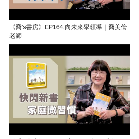
《喬's書房》EP164.向未來學領導｜喬美倫
老師