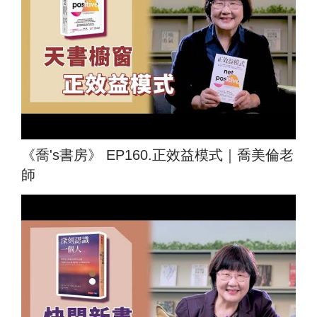
《喬's書房》 EP160.正效益模式｜喬美倫老
師