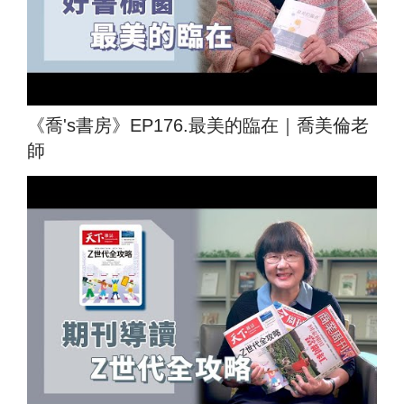
《喬's書房》EP176.最美的臨在｜喬美倫老
師