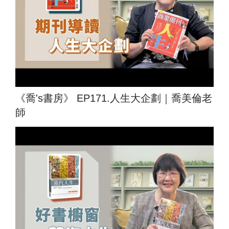
《喬's書房》 EP171.人生大企劃｜喬美倫老
師