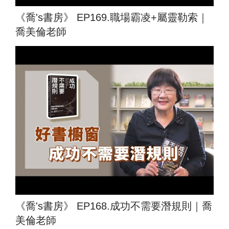
《喬's書房》 EP169.職場霸凌+屬靈勒索｜
喬美倫老師
《喬's書房》 EP168.成功不需要潛規則｜喬
美倫老師