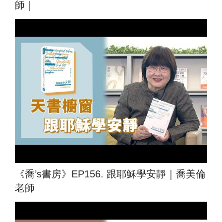
師｜
《喬’s書房》EP156. 跟耶穌學安靜｜喬美倫
老師