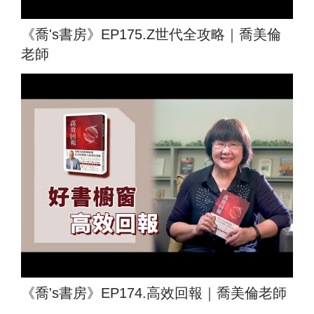
《喬's書房》EP175.Z世代全攻略｜喬美倫
老師
《喬's書房》EP174.高效回報｜喬美倫老師