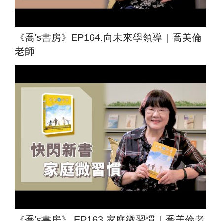
《喬's書房》EP164.向未來學領導｜喬美倫
老師
《喬's書房》 EP163.家庭微習慣｜喬美倫老