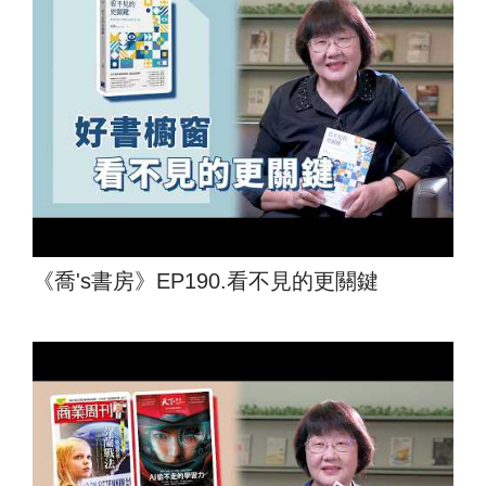
《喬's書房》EP190.看不見的更關鍵