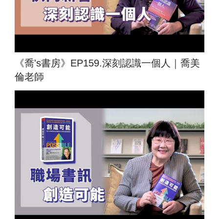
《喬's書房》EP159.深刻認識一個人｜喬美
倫老師