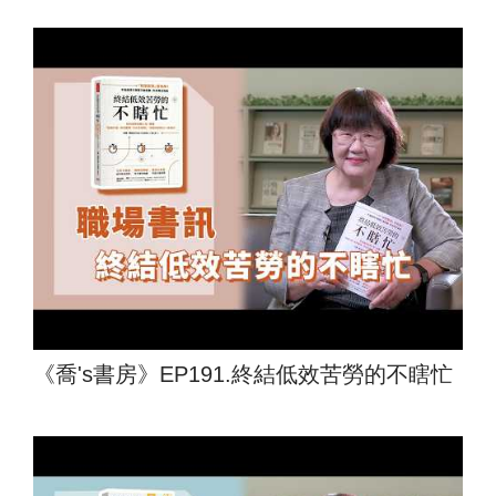
《喬's書房》EP191.終結低效苦勞的不瞎忙