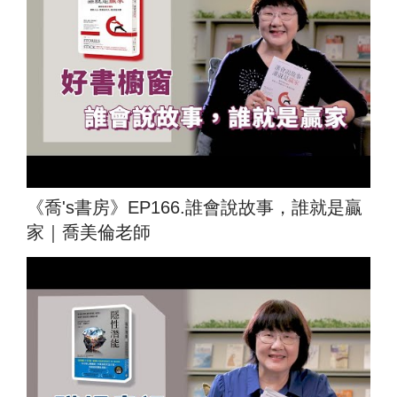
《喬's書房》EP166.誰會說故事，誰就是贏
家｜喬美倫老師