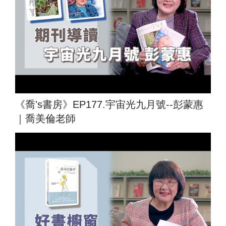
《喬's書房》EP177.宇宙光九月號--彭蒙惠
｜喬美倫老師