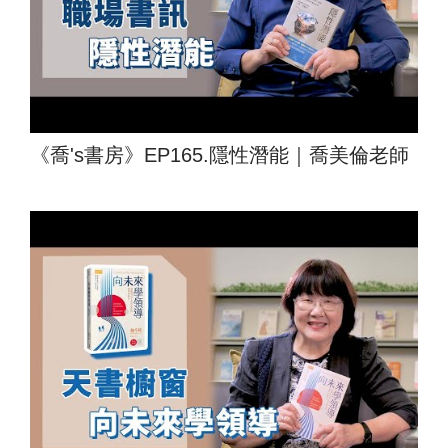
《喬's書房》EP165.隱性潛能｜喬美倫老師