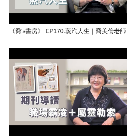
《喬's書房》 EP170.蒸汽人生｜喬美倫老師