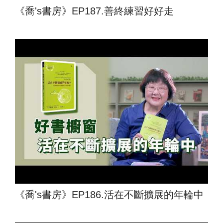
《喬's書房》EP187.善終練習好好走
《喬's書房》EP186.活在不斷擴展的年輪中