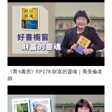
《喬's書房》EP178.財富的靈魂｜喬美倫老
師