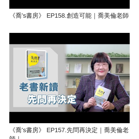
《喬's書房》 EP158.創造可能｜喬美倫老師
《喬's書房》 EP157.先問再決定｜喬美倫老
師｜