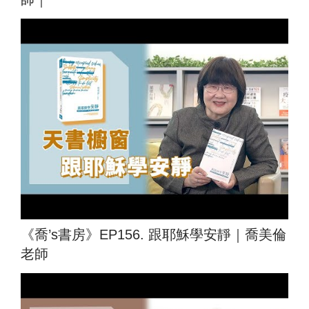
《喬’s書房》EP156. 跟耶穌學安靜｜喬美倫
老師