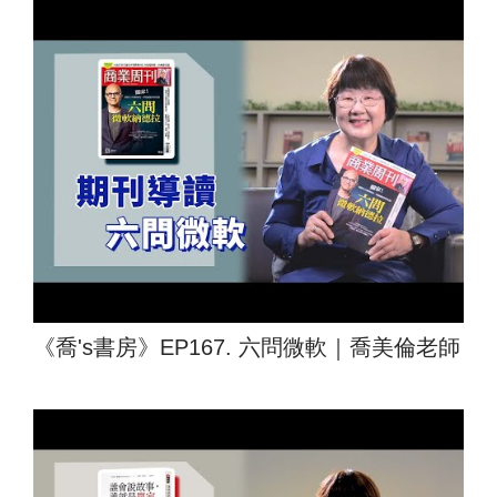
《喬's書房》EP167. 六問微軟｜喬美倫老師