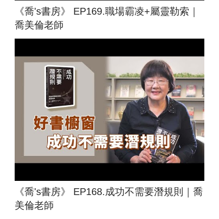
《喬's書房》 EP169.職場霸凌+屬靈勒索｜
喬美倫老師
《喬's書房》 EP168.成功不需要潛規則｜喬
美倫老師