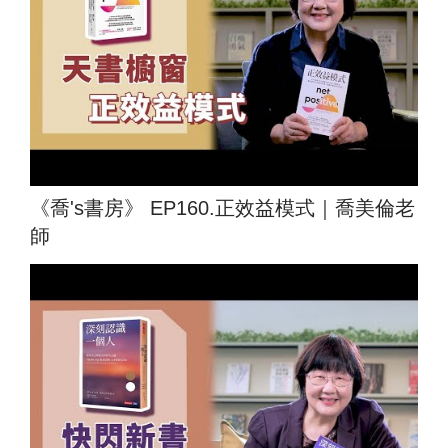
《喬's書房》 EP160.正效益模式｜喬美倫老
師