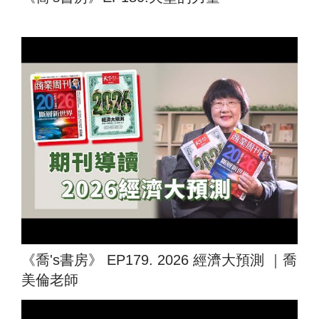
《喬's書房》 EP179. 2026 經濟大預測 ｜喬
美倫老師