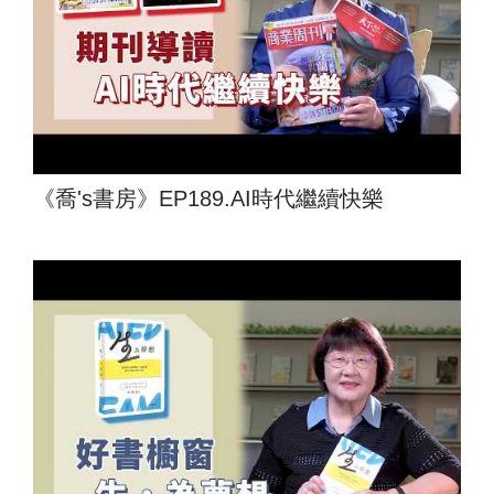
《喬's書房》EP189.AI時代繼續快樂