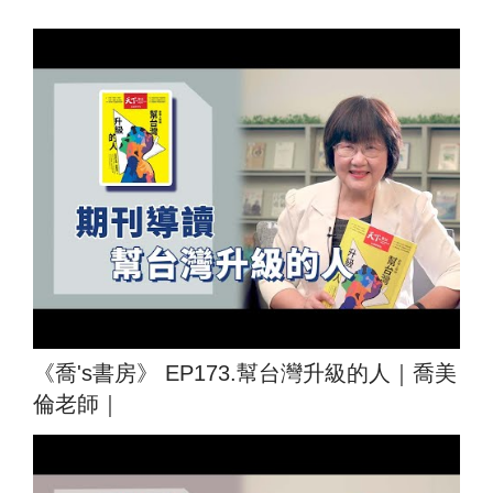
《喬's書房》 EP173.幫台灣升級的人｜喬美
倫老師｜