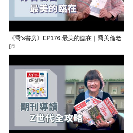
《喬's書房》EP176.最美的臨在｜喬美倫老
師