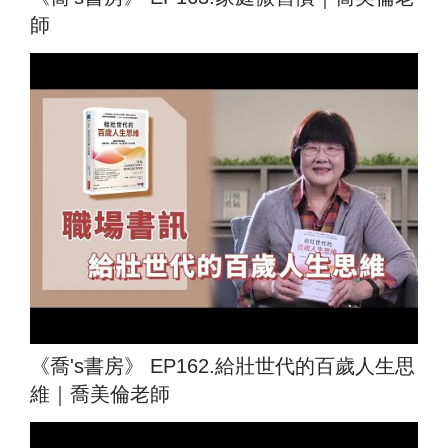
師
《喬's書房》 EP162.給壯世代的百歲人生思
維｜喬美倫老師