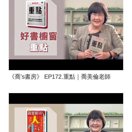
《喬's書房》 EP172.重點｜喬美倫老師