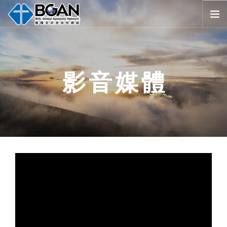
首頁
全球堂會
影音媒體
消息公告
影音媒體
代禱事項
資源共享
歷史與宗旨
友好連結
搜尋
SELECT LANGUAGE
▼
會員登入