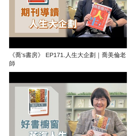
《喬's書房》 EP171.人生大企劃｜喬美倫老
師