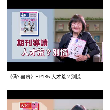
《喬's書房》EP185.人才荒？別慌