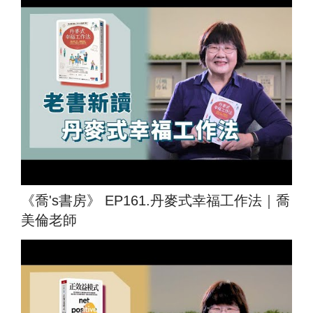
《喬's書房》 EP161.丹麥式幸福工作法｜喬
美倫老師