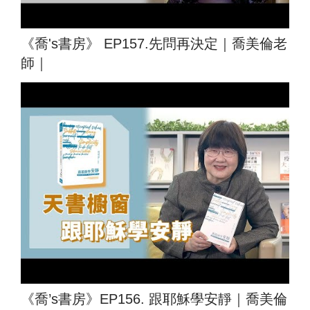
《喬's書房》 EP157.先問再決定｜喬美倫老
師｜
《喬’s書房》EP156. 跟耶穌學安靜｜喬美倫