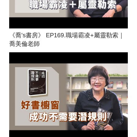
《喬's書房》 EP169.職場霸凌+屬靈勒索｜
喬美倫老師