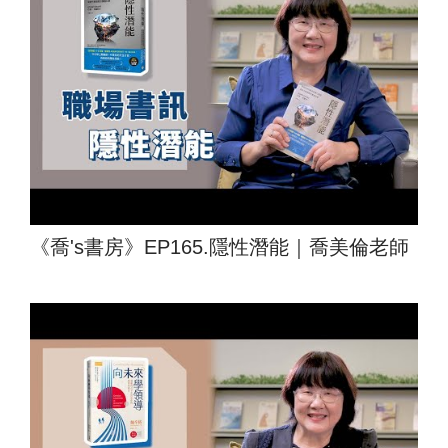
《喬's書房》EP165.隱性潛能｜喬美倫老師