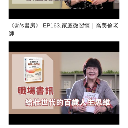
《喬's書房》 EP163.家庭微習慣｜喬美倫老
師