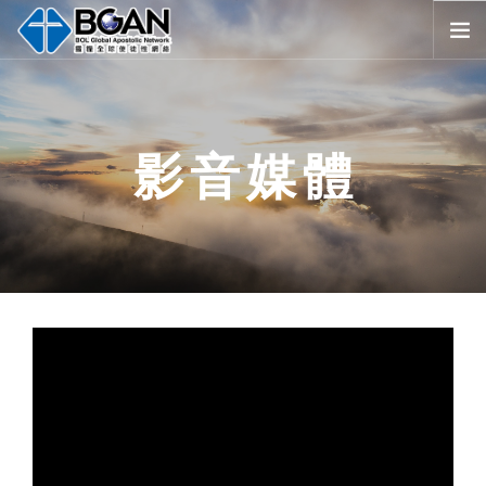
首頁
全球堂會
影音媒體
消息公告
影音媒體
代禱事項
資源共享
歷史與宗旨
友好連結
搜尋
SELECT LANGUAGE
▼
會員登入