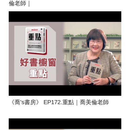
倫老師｜
《喬's書房》 EP172.重點｜喬美倫老師