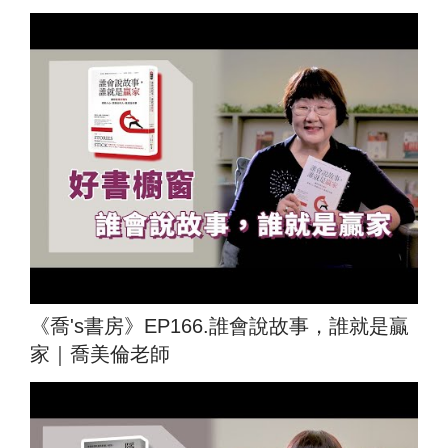
《喬's書房》EP166.誰會說故事，誰就是贏
家｜喬美倫老師