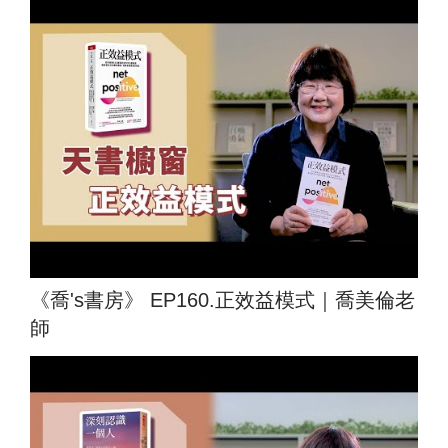
《喬's書房》 EP160.正效益模式｜喬美倫老
師