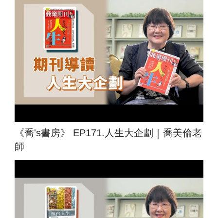
《喬's書房》 EP171.人生大企劃｜喬美倫老
師