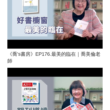
《喬's書房》EP176.最美的臨在｜喬美倫老
師