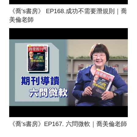
《喬's書房》 EP168.成功不需要潛規則｜喬
美倫老師
《喬's書房》EP167. 六問微軟｜喬美倫老師