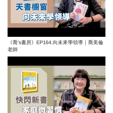
《喬's書房》EP164.向未來學領導｜喬美倫
老師