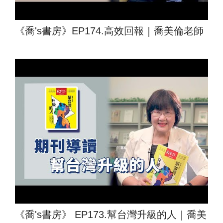
《喬's書房》EP174.高效回報｜喬美倫老師
《喬's書房》 EP173.幫台灣升級的人｜喬美