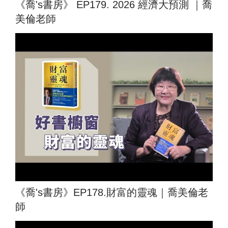
《喬's書房》 EP179. 2026 經濟大預測 ｜喬
美倫老師
《喬's書房》EP178.財富的靈魂｜喬美倫老
師