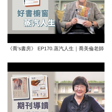
《喬's書房》 EP170.蒸汽人生｜喬美倫老師