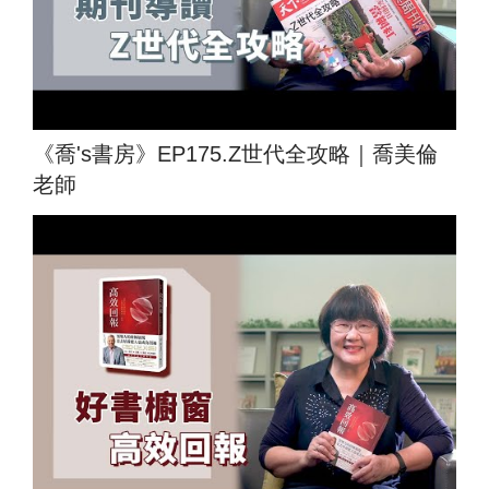
《喬's書房》EP175.Z世代全攻略｜喬美倫
老師