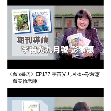
《喬's書房》EP177.宇宙光九月號--彭蒙惠
｜喬美倫老師