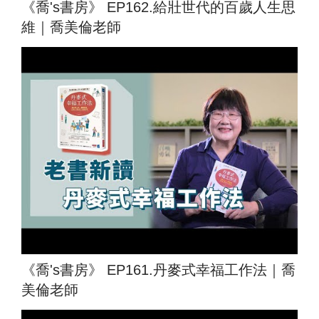
《喬's書房》 EP162.給壯世代的百歲人生思
維｜喬美倫老師
《喬's書房》 EP161.丹麥式幸福工作法｜喬
美倫老師