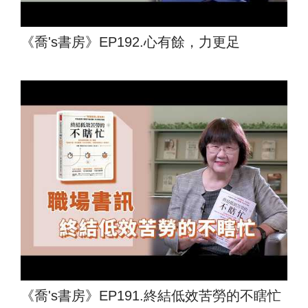
《喬's書房》EP192.心有餘，力更足
《喬's書房》EP191.終結低效苦勞的不瞎忙