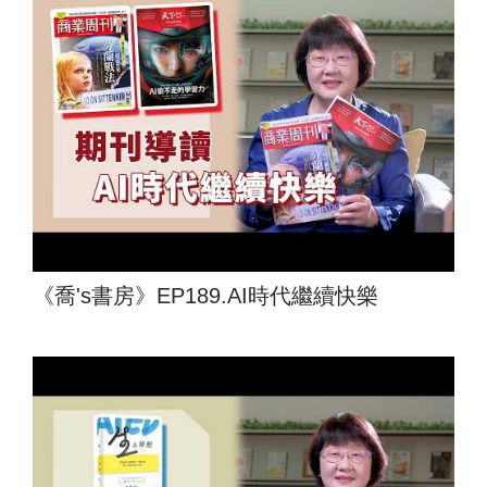
《喬's書房》EP189.AI時代繼續快樂