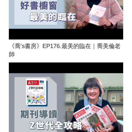
《喬's書房》EP176.最美的臨在｜喬美倫老
師