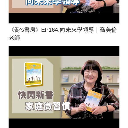
《喬's書房》EP164.向未來學領導｜喬美倫
老師