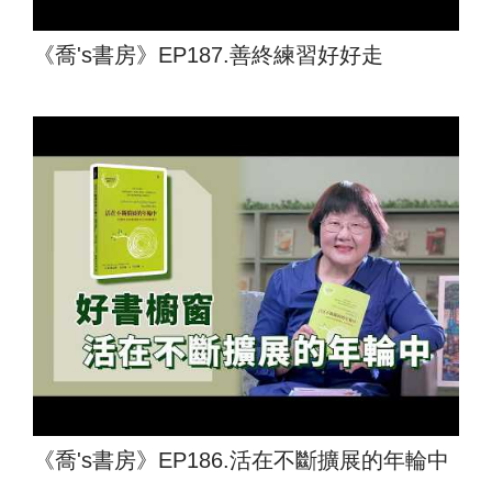
《喬's書房》EP187.善終練習好好走
《喬's書房》EP186.活在不斷擴展的年輪中