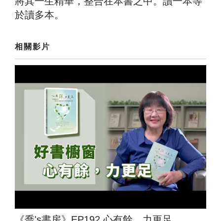
將其一生精華，整合在本書之中。讀一本等
於讀多本。
相關影片
《喬's書房》EP192.心有餘，力更足