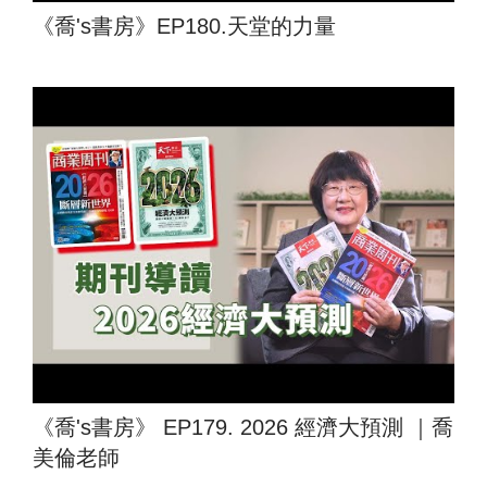
《喬's書房》EP180.天堂的力量
《喬's書房》 EP179. 2026 經濟大預測 ｜喬
美倫老師