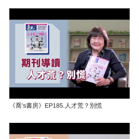
《喬's書房》EP185.人才荒？別慌