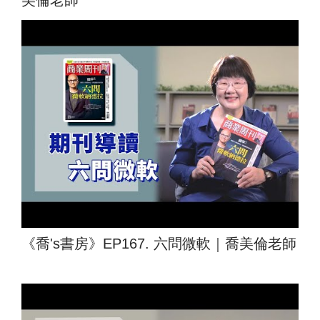
美倫老師
《喬's書房》EP167. 六問微軟｜喬美倫老師