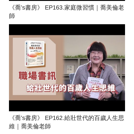
《喬's書房》 EP163.家庭微習慣｜喬美倫老
師
《喬's書房》 EP162.給壯世代的百歲人生思
維｜喬美倫老師