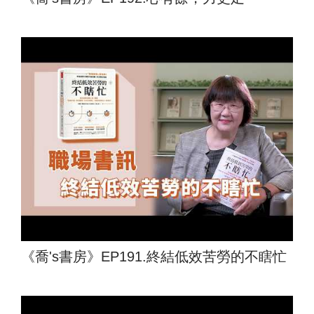
《喬's書房》EP191.終結低效苦勞的不瞎忙