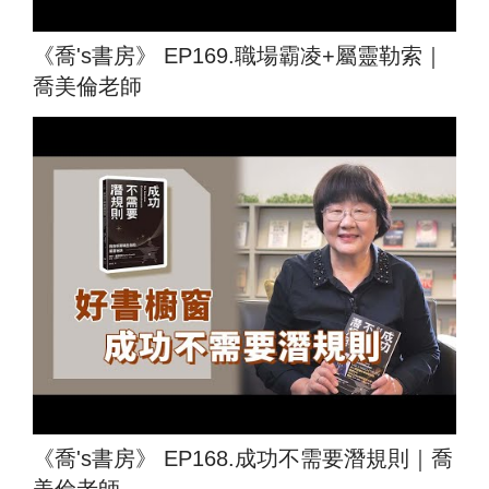
《喬's書房》 EP169.職場霸凌+屬靈勒索｜
喬美倫老師
《喬's書房》 EP168.成功不需要潛規則｜喬