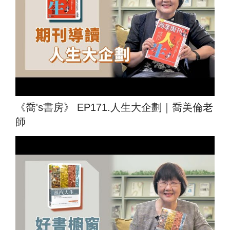
《喬's書房》 EP171.人生大企劃｜喬美倫老
師