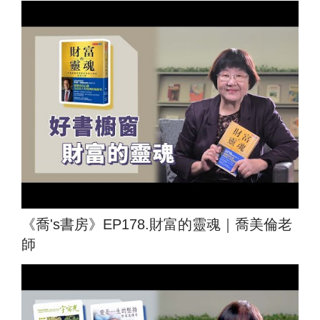
《喬's書房》EP178.財富的靈魂｜喬美倫老
師