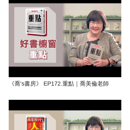
《喬's書房》 EP172.重點｜喬美倫老師