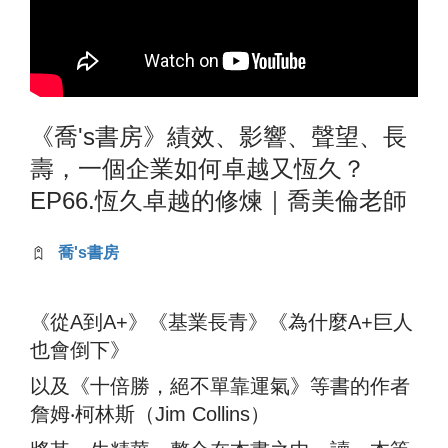
《喬's書房》績效、影響、聲望、長
壽，一個企業如何卓越又恆久？
EP66.恆久卓越的修煉｜喬美倫老師
喬's書房
《從A到A+》《基業長青》《為什麼A+巨人
也會倒下》
以及《十倍勝，絕不單靠運氣》等書的作者
詹姆‧柯林斯（Jim Collins）