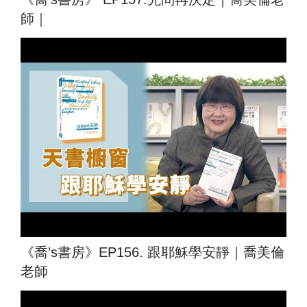
師｜
《喬’s書房》EP156. 跟耶穌學安靜｜喬美倫
老師