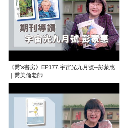
《喬's書房》EP177.宇宙光九月號--彭蒙惠
｜喬美倫老師