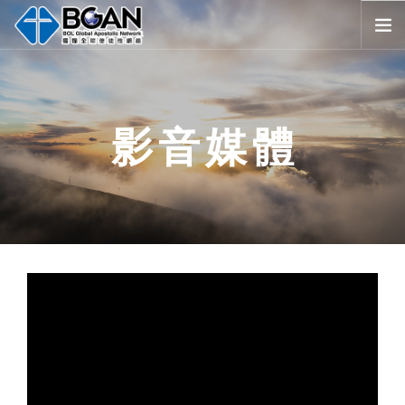
首頁
全球堂會
影音媒體
消息公告
影音媒體
代禱事項
資源共享
歷史與宗旨
友好連結
搜尋
SELECT LANGUAGE
▼
會員登入