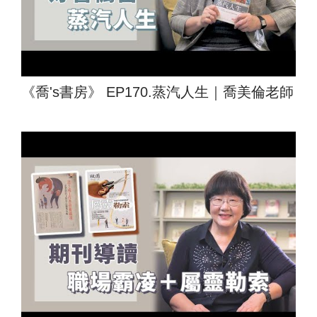
《喬's書房》 EP170.蒸汽人生｜喬美倫老師