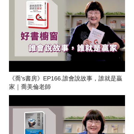
《喬's書房》EP166.誰會說故事，誰就是贏
家｜喬美倫老師