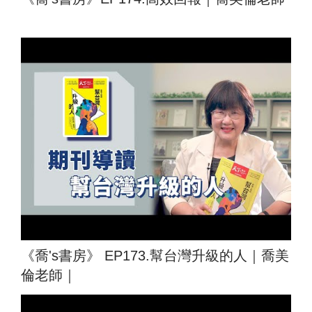
《喬's書房》 EP173.幫台灣升級的人｜喬美
倫老師｜