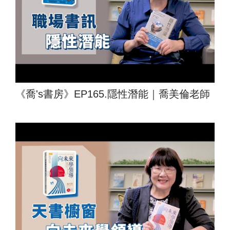
《喬's書房》EP165.隱性潛能｜喬美倫老師