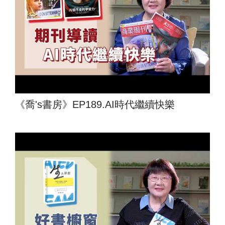
《喬's書房》EP189.AI時代繼續快樂