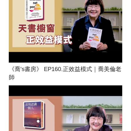
《喬's書房》 EP160.正效益模式｜喬美倫老
師