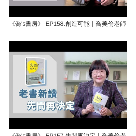
《喬's書房》 EP158.創造可能｜喬美倫老師
《喬's書房》 EP157.先問再決定｜喬美倫老