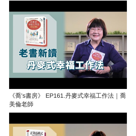
《喬's書房》 EP161.丹麥式幸福工作法｜喬
美倫老師