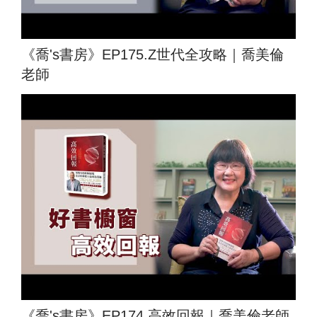
《喬's書房》EP175.Z世代全攻略｜喬美倫
老師
《喬's書房》EP174.高效回報｜喬美倫老師