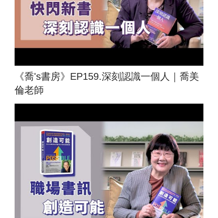
《喬's書房》EP159.深刻認識一個人｜喬美
倫老師