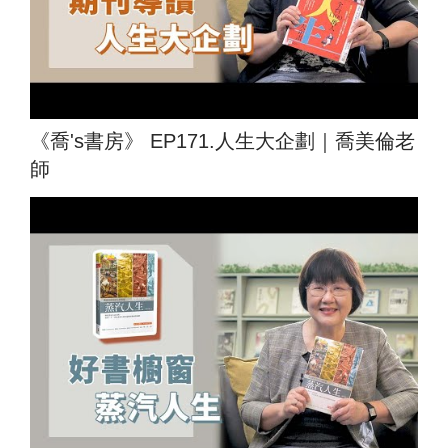
《喬's書房》 EP171.人生大企劃｜喬美倫老
師