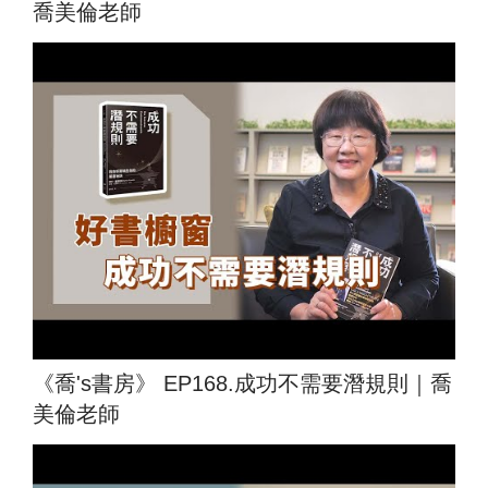
喬美倫老師
《喬's書房》 EP168.成功不需要潛規則｜喬
美倫老師