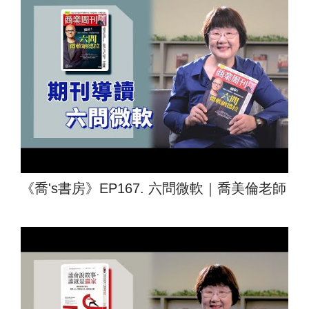
《喬's書房》EP167. 六問微軟｜喬美倫老師