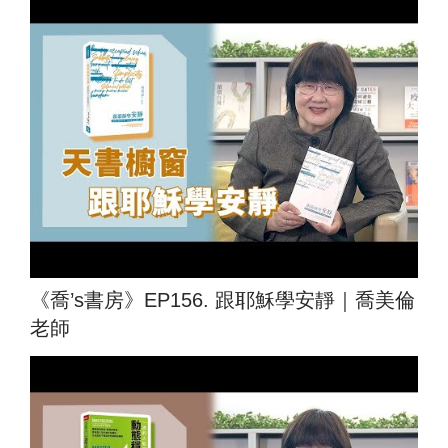
《喬’s書房》EP156. 跟耶穌學安靜｜喬美倫
老師