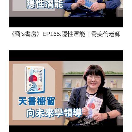
《喬's書房》EP165.隱性潛能｜喬美倫老師