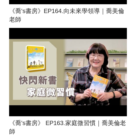
《喬's書房》EP164.向未來學領導｜喬美倫
老師
《喬's書房》 EP163.家庭微習慣｜喬美倫老
師