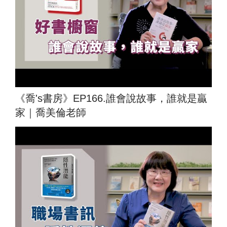
《喬's書房》EP166.誰會說故事，誰就是贏
家｜喬美倫老師