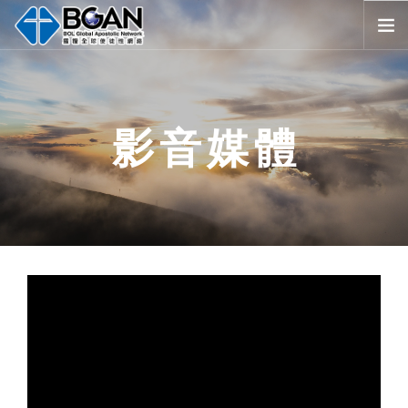
首頁
全球堂會
影音媒體
消息公告
影音媒體
代禱事項
資源共享
歷史與宗旨
友好連結
搜尋
SELECT LANGUAGE
▼
會員登入