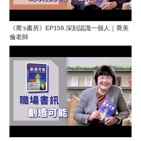
《喬's書房》EP159.深刻認識一個人｜喬美
倫老師