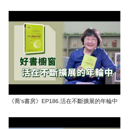
《喬's書房》EP186.活在不斷擴展的年輪中