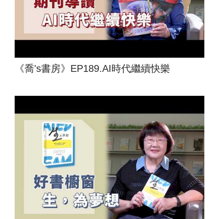
《喬's書房》EP189.AI時代繼續快樂