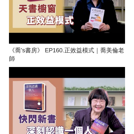
《喬's書房》 EP160.正效益模式｜喬美倫老
師