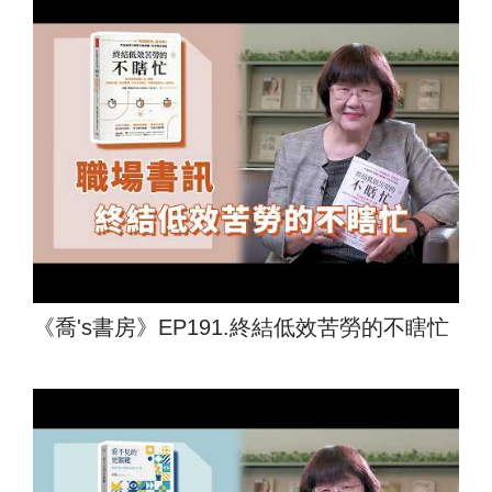
《喬's書房》EP191.終結低效苦勞的不瞎忙