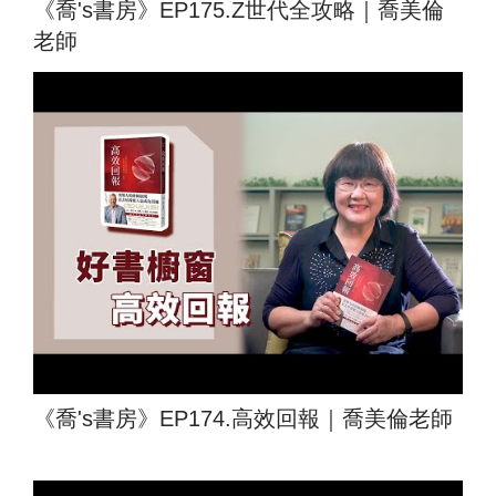
《喬's書房》EP175.Z世代全攻略｜喬美倫
老師
《喬's書房》EP174.高效回報｜喬美倫老師