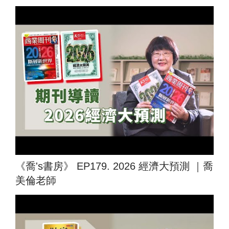
《喬's書房》 EP179. 2026 經濟大預測 ｜喬
美倫老師