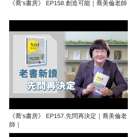
《喬's書房》 EP158.創造可能｜喬美倫老師
《喬's書房》 EP157.先問再決定｜喬美倫老
師｜