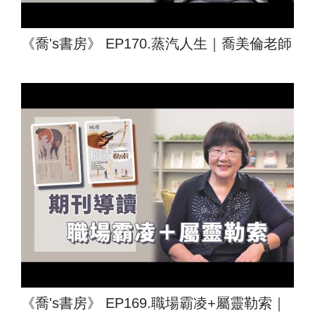
《喬's書房》 EP170.蒸汽人生｜喬美倫老師
《喬's書房》 EP169.職場霸凌+屬靈勒索｜