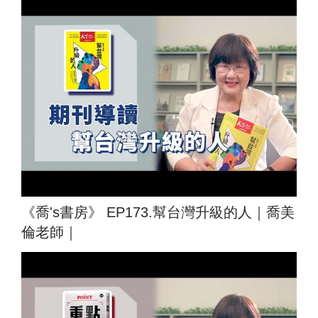
《喬's書房》 EP173.幫台灣升級的人｜喬美
倫老師｜