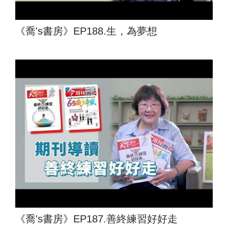
《喬's書房》EP188.生，為夢想
《喬's書房》EP187.善終練習好好走