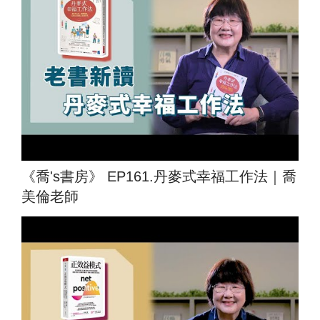
《喬's書房》 EP161.丹麥式幸福工作法｜喬
美倫老師