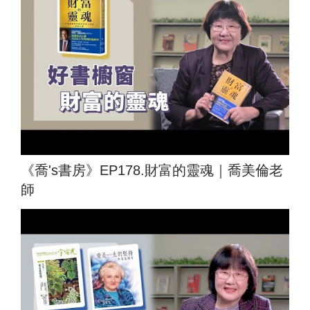
《喬's書房》EP178.財富的靈魂｜喬美倫老
師