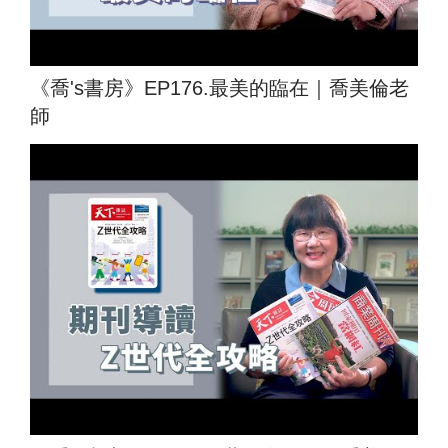
《喬's書房》EP176.最美的臨在｜喬美倫老
師