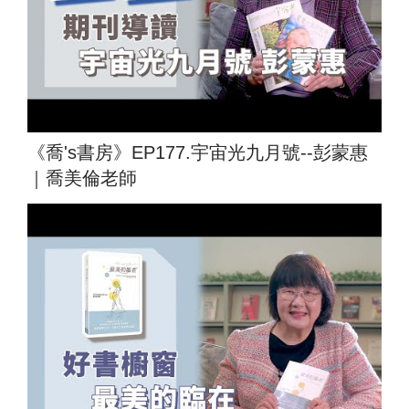
《喬's書房》EP177.宇宙光九月號--彭蒙惠
｜喬美倫老師