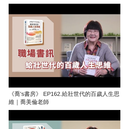
《喬's書房》 EP162.給壯世代的百歲人生思
維｜喬美倫老師