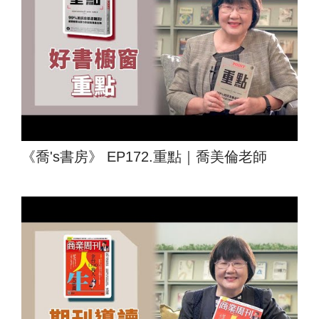
《喬's書房》 EP172.重點｜喬美倫老師