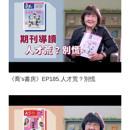
《喬's書房》EP185.人才荒？別慌