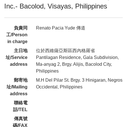
Inc.- Bacolod, Visayas, Philippines
負責同
Renato Pacia Yude 傳道
工/Person
in charge
主日地
位於西維薩亞斯區西內格羅省
址/Service
Pantilagan Residence, Gala Subdivision,
address
Ma-anyag 2, Brgy. Alijis, Bacolod City,
Philippines
郵寄地
M.H Del Pilar St. Brgy. 3 Hinigaran, Negros
址/Mailing
Occidental, Philippines
address
聯絡電
話/TEL
傳真號
碼/FAX