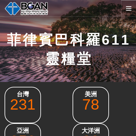
首頁
菲律賓巴科羅611
全球堂會
消息公告
靈糧堂
影音媒體
代禱事項
資源共享
歷史與宗旨
台灣
美洲
友好連結
231
78
搜尋
SELECT LANGUAGE
▼
會員登入
亞洲
大洋洲