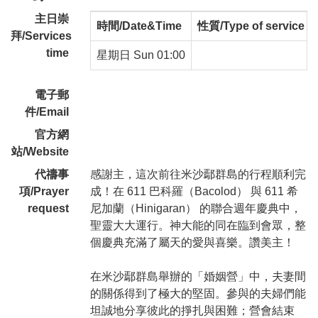
主日崇
時間/Date&Time
性質/Type of service
拜/Services
time
星期日 Sun 01:00
電子郵
件/Email
官方網
站/Website
代禱事
感謝主，這次前往米沙鄢群島的行程順利完
項/Prayer
成！在 611 巴科羅（Bacolod） 與 611 希
request
尼加蘭（Hinigaran） 的聯合週年慶典中，
聖靈大大運行。神大能的同在臨到會眾，整
個慶典充滿了屬天的愛與喜樂。讚美主！
在米沙鄢群島舉辦的「婚姻營」中，夫妻間
的關係得到了極大的堅固。參與的夫婦們能
坦誠地分享彼此的掙扎與困難；營會結束