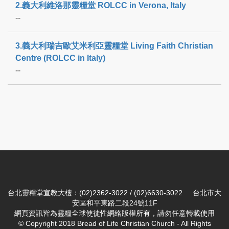
2.義大利維洛那靈糧堂 ROLCC in Verona, Italy
--
3.義大利瑞吉歐艾米利亞靈糧堂 Living Faith Christian
Centre (ROLCC in Italy)
--
台北靈糧堂宣教大樓：(02)2362-3022 / (02)6630-3022 台北市大
安區和平東路二段24號11F
網頁資訊皆為靈糧全球使徒性網絡版權所有，請勿任意轉載使用
© Copyright 2018 Bread of Life Christian Church - All Rights