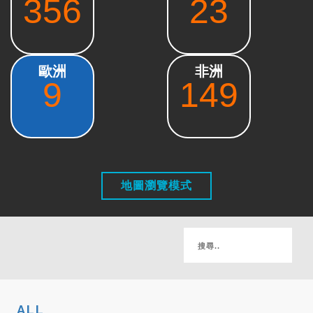
356
23
歐洲
非洲
9
149
地圖瀏覽模式
ALL