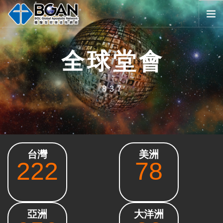
首頁
全球堂會
全球堂會
消息公告
837
影音媒體
代禱事項
資源共享
歷史與宗旨
台灣
美洲
友好連結
222
78
搜尋
SELECT LANGUAGE
▼
會員登入
亞洲
大洋洲