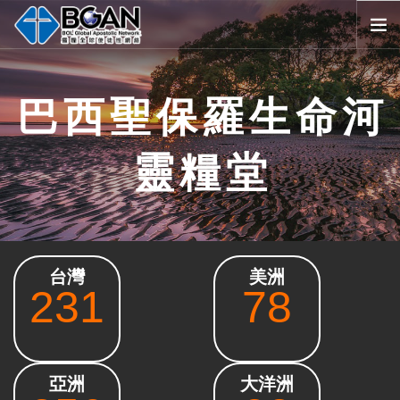
首頁
巴西聖保羅生命河
全球堂會
消息公告
靈糧堂
影音媒體
代禱事項
資源共享
歷史與宗旨
台灣
美洲
友好連結
231
78
搜尋
SELECT LANGUAGE
▼
會員登入
亞洲
大洋洲