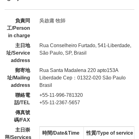
負責同
吳啟庸 牧師
工/Person
in charge
主日地
Rua Conselheiro Furtado, 541-Liberdade,
址/Service
São Paulo, SP, Brasil
address
郵寄地
Rua Santa Madalena 220 apto153A
址/Mailing
Liberdade Cep：01322-020 São Paulo
address
Brasil
聯絡電
+55-11-996-781320
話/TEL
+55-11-2367-5657
傳真號
碼/FAX
主日崇
時間/Date&Time
性質/Type of service
拜/Services