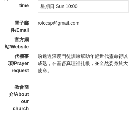
time
星期日 Sun 10:00
電子郵
rolccsp@gmail.com
件/Email
官方網
站/Website
代禱事
盼透過深度門徒訓練幫助年輕世代靈命得以
項/Prayer
成熟，在基督真理裡扎根，並全然委身於大
request
使命。
教會簡
介/About
our
church