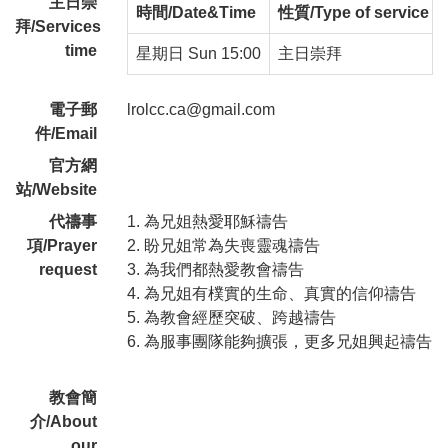
主日崇
時間/Date&Time
性質/Type of service
拜/Services
time
星期日 Sun 15:00
主日崇拜
電子郵
lrolcc.ca@gmail.com
件/Email
官方網
站/Website
代禱事
1. 為兄姐熱愛耶穌禱告
項/Prayer
2. 盼兄姐常為失喪靈魂禱告
request
3. 為我們都熱愛教會禱告
4. 為兄姐有樸實的生命、真實的信仰禱告
5. 為教會經歷突破、跨越禱告
6. 為服事團隊能夠擴張，更多兄姐興起禱告
教會簡
介/About
our