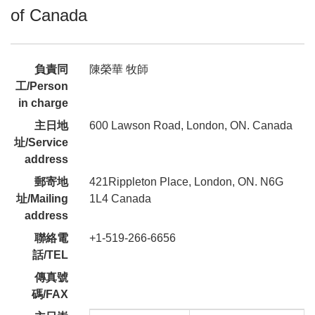
of Canada
負責同
陳榮華 牧師
工/Person
in charge
主日地
600 Lawson Road, London, ON. Canada
址/Service
address
郵寄地
421Rippleton Place, London, ON. N6G
址/Mailing
1L4 Canada
address
聯絡電
+1-519-266-6656
話/TEL
傳真號
碼/FAX