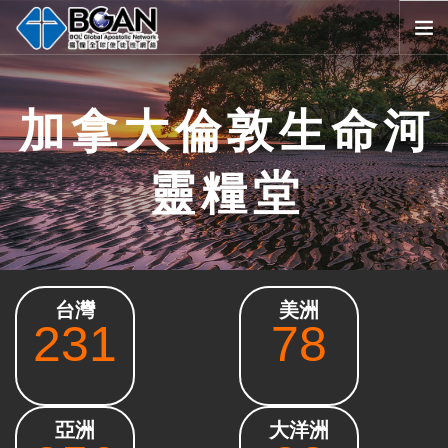
首頁
加拿大倫敦生命河
全球堂會
消息公告
靈糧堂
影音媒體
代禱事項
資源共享
歷史與宗旨
台灣
美洲
友好連結
231
78
搜尋
SELECT LANGUAGE
▼
會員登入
亞洲
大洋洲