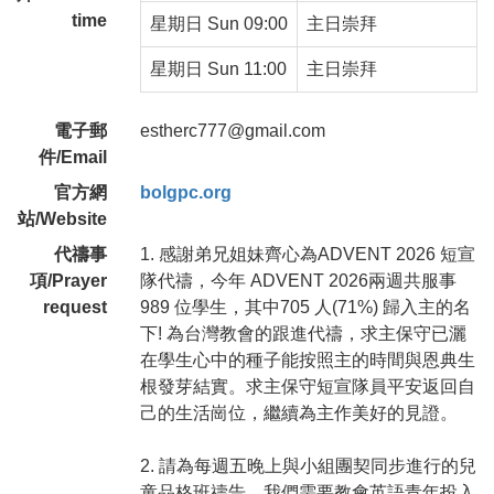
time
星期日 Sun 09:00
主日崇拜
星期日 Sun 11:00
主日崇拜
電子郵
estherc777@gmail.com
件/Email
官方網
bolgpc.org
站/Website
代禱事
1. 感謝弟兄姐妹齊心為ADVENT 2026 短宣
項/Prayer
隊代禱，今年 ADVENT 2026兩週共服事
request
989 位學生，其中705 人(71%) 歸入主的名
下! 為台灣教會的跟進代禱，求主保守已灑
在學生心中的種子能按照主的時間與恩典生
根發芽結實。求主保守短宣隊員平安返回自
己的生活崗位，繼續為主作美好的見證。
2. 請為每週五晚上與小組團契同步進行的兒
童品格班禱告。我們需要教會英語青年投入