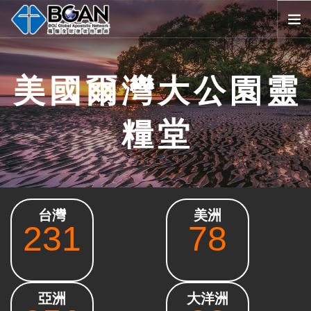
首頁
美國爾灣大公園靈
全球堂會
消息公告
糧堂
影音媒體
代禱事項
資源共享
歷史與宗旨
台灣
美洲
友好連結
231
78
搜尋
SELECT LANGUAGE
▼
會員登入
亞洲
大洋洲