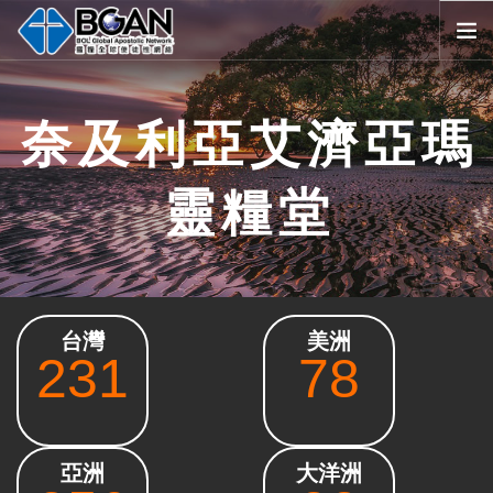
首頁
奈及利亞艾濟亞瑪
全球堂會
消息公告
靈糧堂
影音媒體
代禱事項
資源共享
歷史與宗旨
台灣
美洲
友好連結
231
78
搜尋
SELECT LANGUAGE
▼
會員登入
亞洲
大洋洲