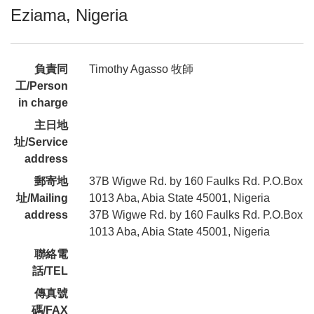
Eziama, Nigeria
負責同
Timothy Agasso 牧師
工/Person
in charge
主日地
址/Service
address
郵寄地
37B Wigwe Rd. by 160 Faulks Rd. P.O.Box
址/Mailing
1013 Aba, Abia State 45001, Nigeria
address
37B Wigwe Rd. by 160 Faulks Rd. P.O.Box
1013 Aba, Abia State 45001, Nigeria
聯絡電
話/TEL
傳真號
碼/FAX