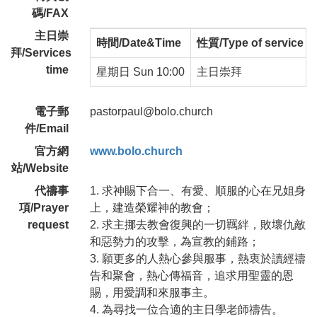
碼/FAX
主日崇
時間/Date&Time
性質/Type of service
拜/Services
time
星期日 Sun 10:00
主日崇拜
電子郵
pastorpaul@bolo.church
件/Email
官方網
www.bolo.church
站/Website
代禱事
1. 求神賜下合一、有愛、順服的心在兄姐身
項/Prayer
上，建造榮耀神的教會；
request
2. 求主挪去教會復興的一切羈絆，敗壞仇敵
和惡勢力的攻擊，為宣教的鋪路；
3. 願更多的人熱心參與服事，熱衷於讀經禱
告和聚會，熱心傳福音，追求用聖靈的恩
賜，用愛調和來服事主。
4. 為尋找一位合適的主日學老師禱告。