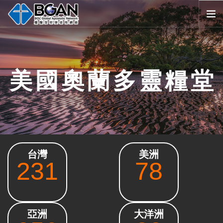
首頁
全球堂會
美國奧蘭多靈糧堂
消息公告
影音媒體
代禱事項
資源共享
歷史與宗旨
台灣
美洲
友好連結
231
78
搜尋
SELECT LANGUAGE
▼
會員登入
亞洲
大洋洲