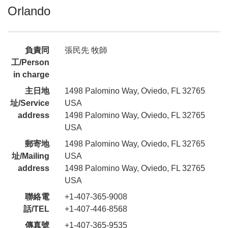
Orlando
負責同
張民先 牧師
工/Person
in charge
主日地
1498 Palomino Way, Oviedo, FL 32765
址/Service
USA
address
1498 Palomino Way, Oviedo, FL 32765
USA
郵寄地
1498 Palomino Way, Oviedo, FL 32765
址/Mailing
USA
address
1498 Palomino Way, Oviedo, FL 32765
USA
聯絡電
+1-407-365-9008
話/TEL
+1-407-446-8568
傳真號
+1-407-365-9535