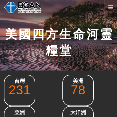
首頁
美國四方生命河靈
全球堂會
消息公告
糧堂
影音媒體
代禱事項
資源共享
歷史與宗旨
台灣
美洲
友好連結
231
78
搜尋
SELECT LANGUAGE
▼
會員登入
亞洲
大洋洲