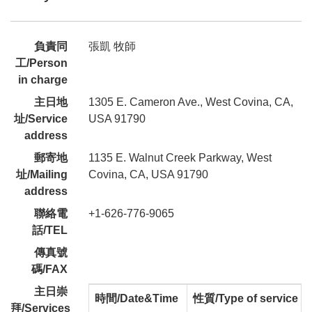
負責同
張凱 牧師
工/Person
in charge
主日地
1305 E. Cameron Ave., West Covina, CA,
址/Service
USA 91790
address
郵寄地
1135 E. Walnut Creek Parkway, West
址/Mailing
Covina, CA, USA 91790
address
聯絡電
+1-626-776-9065
話/TEL
傳真號
碼/FAX
主日崇
時間/Date&Time
性質/Type of service
拜/Services