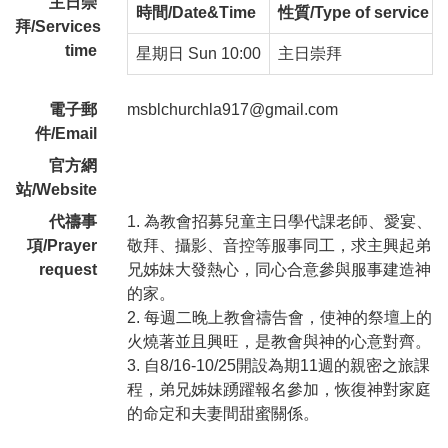
主日崇
時間/Date&Time
性質/Type of service
拜/Services
time
星期日 Sun 10:00
主日崇拜
電子郵
msblchurchla917@gmail.com
件/Email
官方網
站/Website
代禱事
1. 為教會招募兒童主日學代課老師、愛宴、
項/Prayer
敬拜、攝影、音控等服事同工，求主興起弟
request
兄姊妹大發熱心，同心合意參與服事建造神
的家。
2. 每週二晚上教會禱告會，使神的祭壇上的
火燒著並且興旺，是教會與神的心意對齊。
3. 自8/16-10/25開設為期11週的親密之旅課
程，弟兄姊妹踴躍報名參加，恢復神對家庭
的命定和夫妻間甜蜜關係。