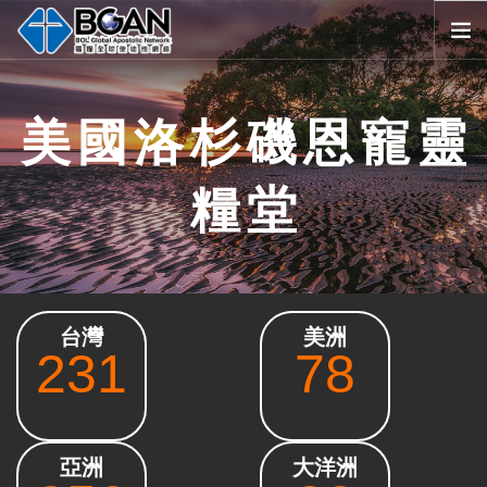
首頁
美國洛杉磯恩寵靈
全球堂會
消息公告
糧堂
影音媒體
代禱事項
資源共享
歷史與宗旨
台灣
美洲
友好連結
231
78
搜尋
SELECT LANGUAGE
▼
會員登入
亞洲
大洋洲