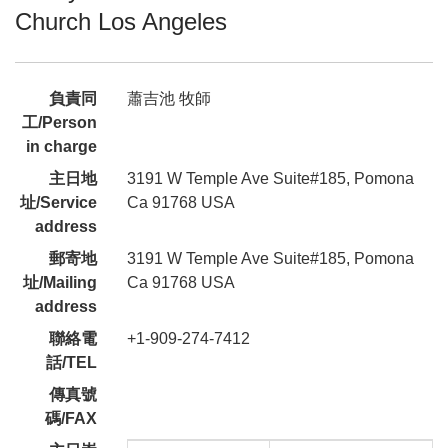
Church Los Angeles
負責同
蕭吉池 牧師
工/Person
in charge
主日地
3191 W Temple Ave Suite#185, Pomona
址/Service
Ca 91768 USA
address
郵寄地
3191 W Temple Ave Suite#185, Pomona
址/Mailing
Ca 91768 USA
address
聯絡電
+1-909-274-7412
話/TEL
傳真號
碼/FAX