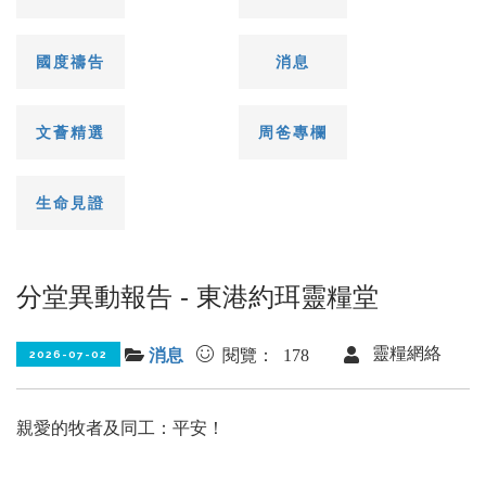
國度禱告
消息
文薈精選
周爸專欄
生命見證
分堂異動報告 - 東港約珥靈糧堂
靈糧網絡
閱覽： 178
消息
2026-07-02
親愛的牧者及同工：平安！