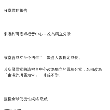
分堂異動報告
東港約珥靈糧福音中心 – 改為獨立分堂
該堂會成立至今四年半，聚會人數穩定成長。
其所屬母堂將該福音中心改為獨立的靈糧分堂，名稱改為
「東港約珥靈糧堂」，其餘不變。
靈糧全球使徒性網絡 敬啟