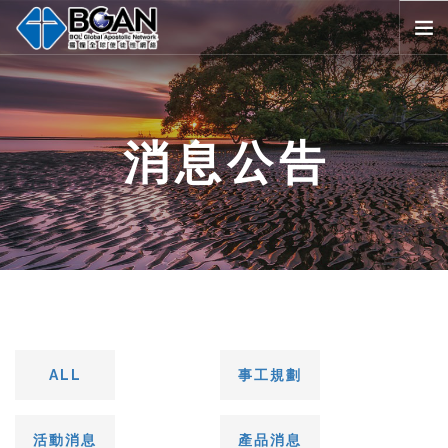
首頁
全球堂會
消息公告
消息公告
影音媒體
代禱事項
資源共享
歷史與宗旨
友好連結
搜尋
ALL
事工規劃
SELECT LANGUAGE
▼
會員登入
活動消息
產品消息