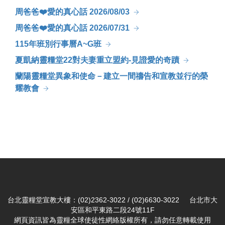
周爸爸❤️愛的真心話 2026/08/03
周爸爸❤️愛的真心話 2026/07/31
115年班別行事曆A~G班
夏凱納靈糧堂22對夫妻重立盟約-見證愛的奇蹟
蘭陽靈糧堂異象和使命－建立一間禱告和宣教並行的榮
耀教會
台北靈糧堂宣教大樓：(02)2362-3022 / (02)6630-3022 台北市大
安區和平東路二段24號11F
網頁資訊皆為靈糧全球使徒性網絡版權所有，請勿任意轉載使用