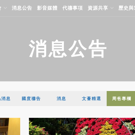
會
消息公告
影音媒體
代禱事項
資源共享
歷史與
消息公告
品消息
國度禱告
消息
文薈精選
周爸專欄