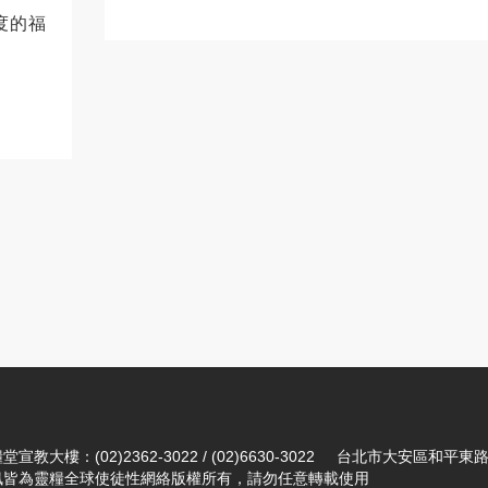
度的福
宣教大樓：(02)2362-3022 / (02)6630-3022 台北市大安區和平東
訊皆為靈糧全球使徒性網絡版權所有，請勿任意轉載使用