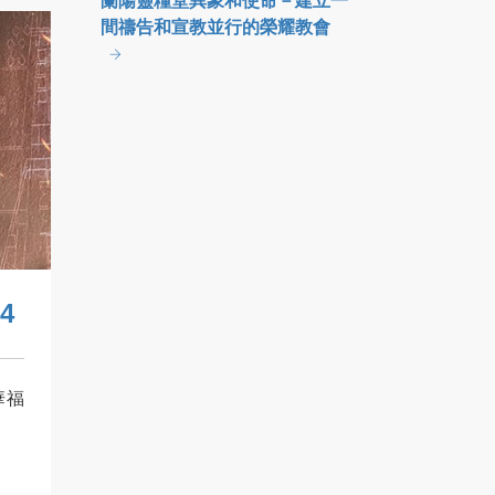
蘭陽靈糧堂異象和使命－建立一
間禱告和宣教並行的榮耀教會
4
華福