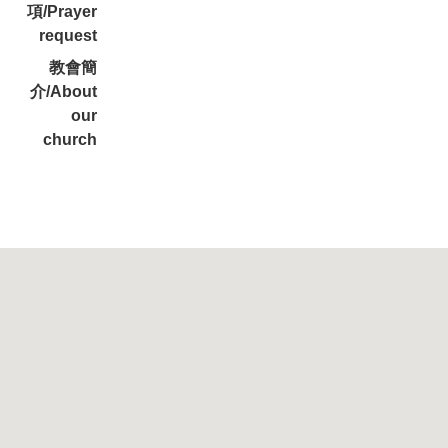
項/Prayer
request
教會簡
介/About
our
church