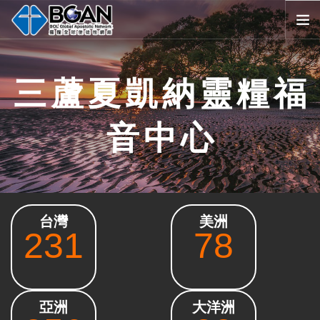
首頁
三蘆夏凱納靈糧福
全球堂會
消息公告
音中心
影音媒體
代禱事項
資源共享
歷史與宗旨
台灣
美洲
友好連結
231
78
搜尋
SELECT LANGUAGE
▼
會員登入
亞洲
大洋洲