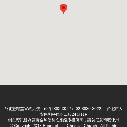
台北靈糧堂宣教大樓：(02)2362-3022 / (02)6630-3022 台北市大
安區和平東路二段24號11F
網頁資訊皆為靈糧全球使徒性網絡版權所有，請勿任意轉載使用
© Copyright 2018 Bread of Life Christian Church - All Rights