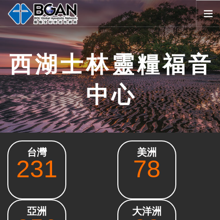
首頁
西湖士林靈糧福音
全球堂會
消息公告
中心
影音媒體
代禱事項
資源共享
歷史與宗旨
台灣
美洲
友好連結
231
78
搜尋
SELECT LANGUAGE
▼
會員登入
亞洲
大洋洲