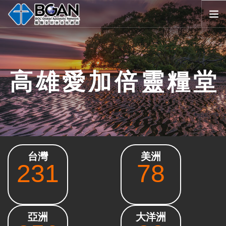
首頁
全球堂會
高雄愛加倍靈糧堂
消息公告
影音媒體
代禱事項
資源共享
歷史與宗旨
台灣
美洲
友好連結
231
78
搜尋
SELECT LANGUAGE
▼
會員登入
亞洲
大洋洲