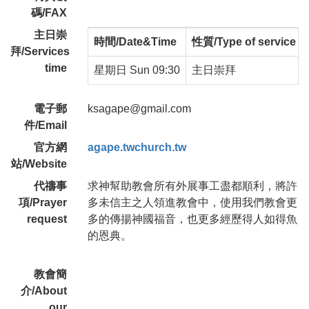
碼/FAX
主日崇
時間/Date&Time
性質/Type of service
拜/Services
time
星期日 Sun 09:30
主日崇拜
電子郵
ksagape@gmail.com
件/Email
官方網
agape.twchurch.tw
站/Website
代禱事
求神幫助教會所有外展事工盡都順利，將許
項/Prayer
多未信主之人領進教會中，使用我們教會更
request
多的傳揚神國福音，也更多經歷得人如得魚
的恩典。
教會簡
介/About
our