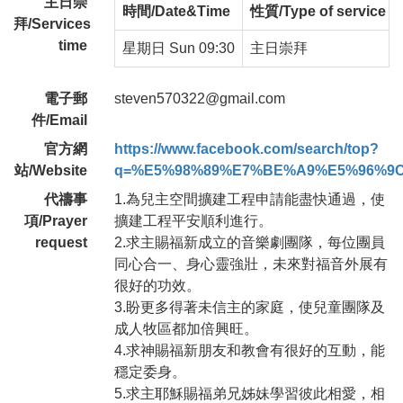
主日崇
時間/Date&Time
性質/Type of service
拜/Services
time
星期日 Sun 09:30
主日崇拜
電子郵
steven570322@gmail.com
件/Email
官方網
https://www.facebook.com/search/top?
站/Website
q=%E5%98%89%E7%BE%A9%E5%96%9
代禱事
1.為兒主空間擴建工程申請能盡快通過，使
項/Prayer
擴建工程平安順利進行。
request
2.求主賜福新成立的音樂劇團隊，每位團員
同心合一、身心靈強壯，未來對福音外展有
很好的功效。
3.盼更多得著未信主的家庭，使兒童團隊及
成人牧區都加倍興旺。
4.求神賜福新朋友和教會有很好的互動，能
穩定委身。
5.求主耶穌賜福弟兄姊妹學習彼此相愛，相