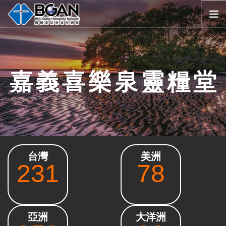
首頁
全球堂會
嘉義喜樂泉靈糧堂
消息公告
影音媒體
代禱事項
資源共享
歷史與宗旨
台灣
美洲
友好連結
231
78
搜尋
SELECT LANGUAGE
▼
會員登入
亞洲
大洋洲