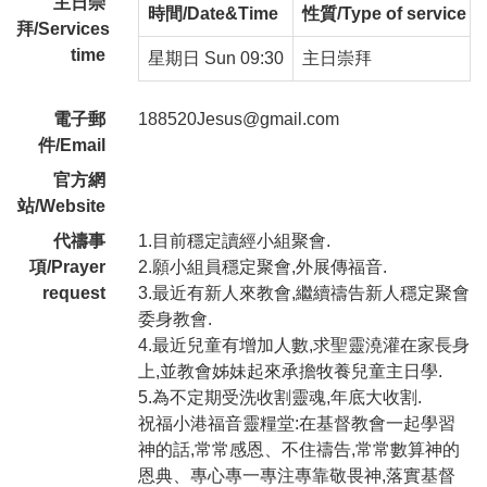
主日崇
時間/Date&Time
性質/Type of service
拜/Services
time
星期日 Sun 09:30
主日崇拜
電子郵
188520Jesus@gmail.com
件/Email
官方網
站/Website
代禱事
1.目前穩定讀經小組聚會.
項/Prayer
2.願小組員穩定聚會,外展傳福音.
request
3.最近有新人來教會,繼續禱告新人穩定聚會
委身教會.
4.最近兒童有增加人數,求聖靈澆灌在家長身
上,並教會姊妹起來承擔牧養兒童主日學.
5.為不定期受洗收割靈魂,年底大收割.
祝福小港福音靈糧堂:在基督教會一起學習
神的話,常常感恩、不住禱告,常常數算神的
恩典、專心專一專注專靠敬畏神,落實基督