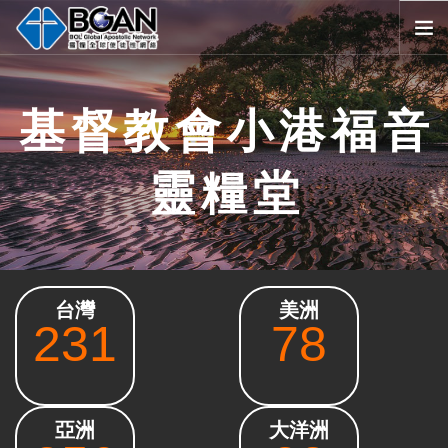
首頁
基督教會小港福音
全球堂會
消息公告
靈糧堂
影音媒體
代禱事項
資源共享
歷史與宗旨
台灣
美洲
友好連結
231
78
搜尋
SELECT LANGUAGE
▼
會員登入
亞洲
大洋洲