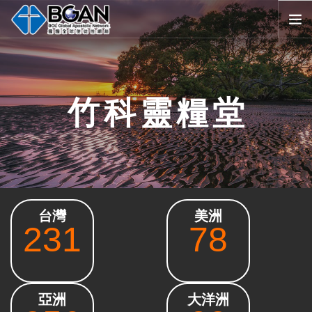
首頁
全球堂會
竹科靈糧堂
消息公告
影音媒體
代禱事項
資源共享
歷史與宗旨
台灣
美洲
友好連結
231
78
搜尋
SELECT LANGUAGE
▼
會員登入
亞洲
大洋洲