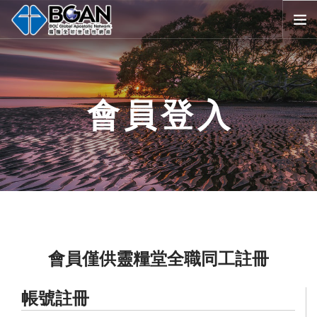
首頁
全球堂會
會員登入
消息公告
影音媒體
代禱事項
資源共享
歷史與宗旨
友好連結
搜尋
會員僅供靈糧堂全職同工註冊
SELECT LANGUAGE
▼
帳號註冊
會員登入