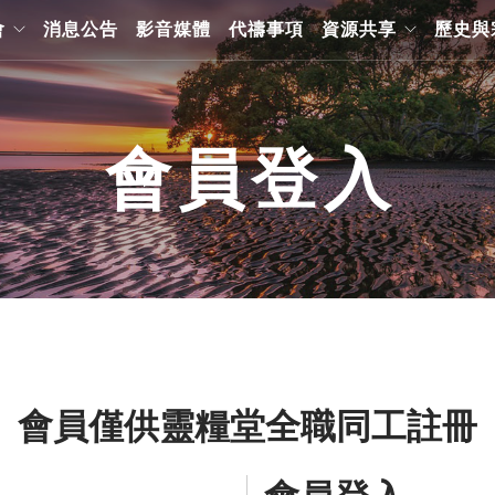
會
消息公告
影音媒體
代禱事項
資源共享
歷史與
會員登入
會員僅供靈糧堂全職同工註冊