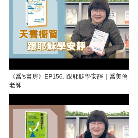
《喬’s書房》EP156. 跟耶穌學安靜｜喬美倫
老師