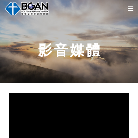
首頁
全球堂會
影音媒體
消息公告
影音媒體
代禱事項
資源共享
歷史與宗旨
友好連結
搜尋
SELECT LANGUAGE
▼
會員登入