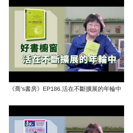
《喬's書房》EP186.活在不斷擴展的年輪中