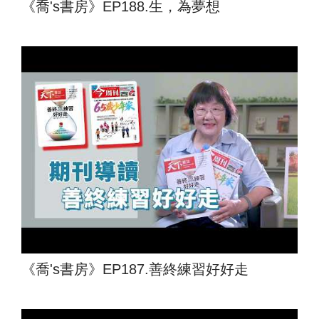
《喬's書房》EP188.生，為夢想
《喬's書房》EP187.善終練習好好走