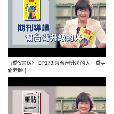
《喬's書房》 EP173.幫台灣升級的人｜喬美
倫老師｜