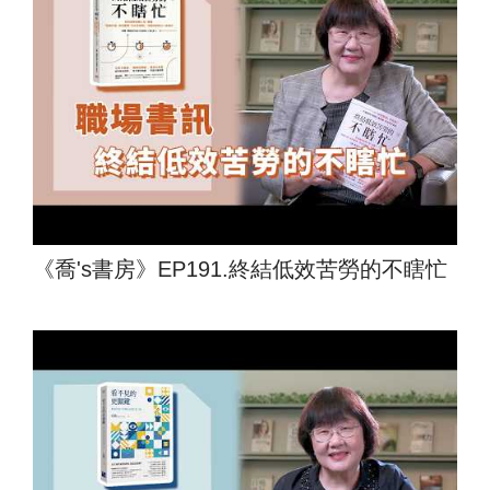
《喬's書房》EP191.終結低效苦勞的不瞎忙