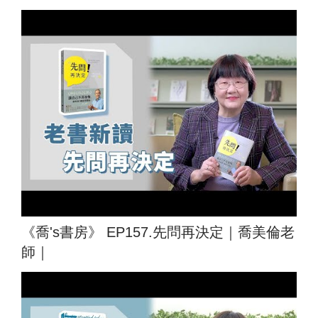
《喬's書房》 EP157.先問再決定｜喬美倫老
師｜