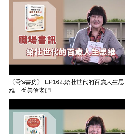
《喬's書房》 EP162.給壯世代的百歲人生思
維｜喬美倫老師