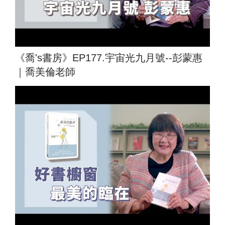
《喬's書房》EP177.宇宙光九月號--彭蒙惠
｜喬美倫老師