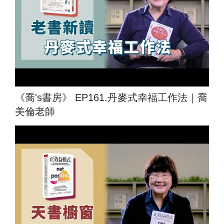
《喬's書房》 EP161.丹麥式幸福工作法｜喬
美倫老師