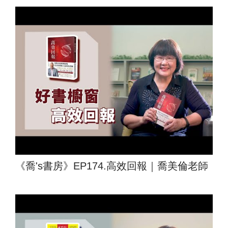
《喬's書房》EP174.高效回報｜喬美倫老師