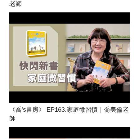
老師
《喬's書房》 EP163.家庭微習慣｜喬美倫老
師