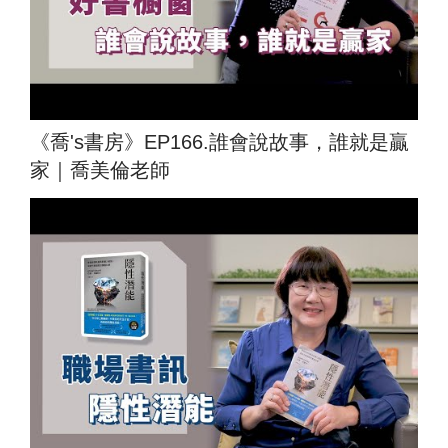
《喬's書房》EP166.誰會說故事，誰就是贏
家｜喬美倫老師