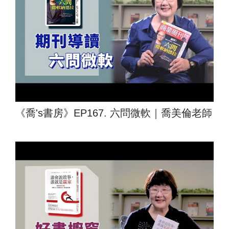
《喬's書房》EP167. 六問微軟｜喬美倫老師