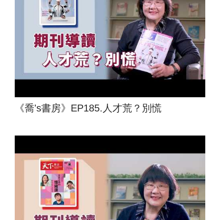
《喬's書房》EP185.人才荒？別慌