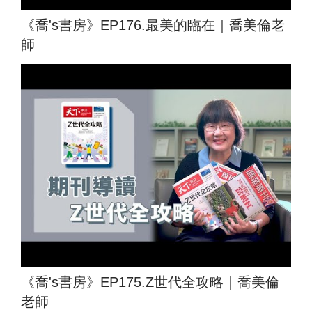
《喬's書房》EP176.最美的臨在｜喬美倫老
師
《喬's書房》EP175.Z世代全攻略｜喬美倫
老師