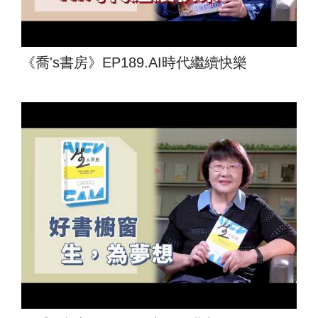
《喬's書房》EP189.AI時代繼續快樂