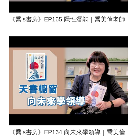
《喬's書房》EP165.隱性潛能｜喬美倫老師
《喬's書房》EP164.向未來學領導｜喬美倫