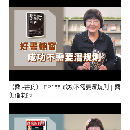
《喬's書房》 EP168.成功不需要潛規則｜喬
美倫老師