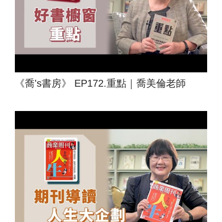
《喬's書房》 EP172.重點｜喬美倫老師