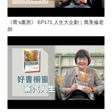
《喬's書房》 EP171.人生大企劃｜喬美倫老
師