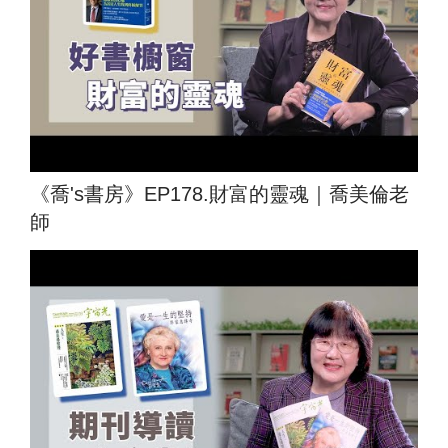
《喬's書房》EP178.財富的靈魂｜喬美倫老
師