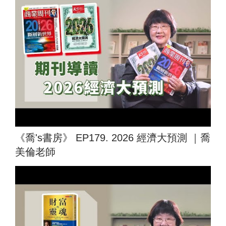
《喬's書房》 EP179. 2026 經濟大預測 ｜喬
美倫老師