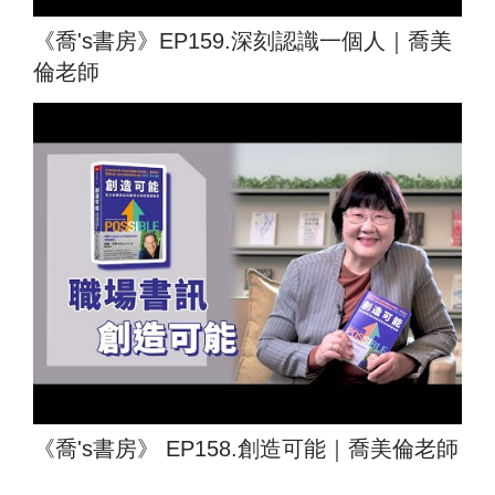
《喬's書房》EP159.深刻認識一個人｜喬美
倫老師
《喬's書房》 EP158.創造可能｜喬美倫老師