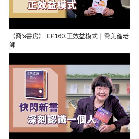
《喬's書房》 EP160.正效益模式｜喬美倫老
師