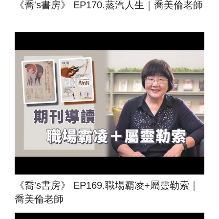
《喬's書房》 EP170.蒸汽人生｜喬美倫老師
《喬's書房》 EP169.職場霸凌+屬靈勒索｜
喬美倫老師