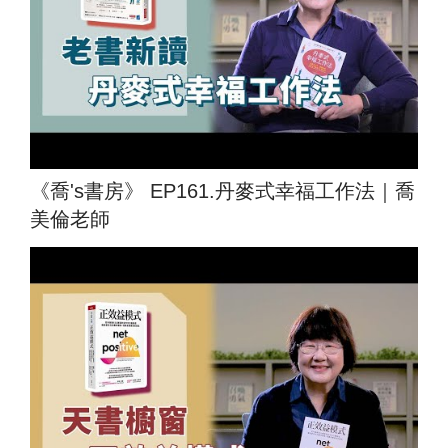
《喬's書房》 EP161.丹麥式幸福工作法｜喬
美倫老師