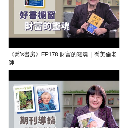
《喬's書房》EP178.財富的靈魂｜喬美倫老
師