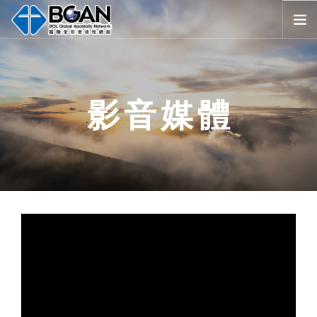
首頁
全球堂會
影音媒體
消息公告
影音媒體
代禱事項
資源共享
歷史與宗旨
友好連結
搜尋
SELECT LANGUAGE
▼
會員登入