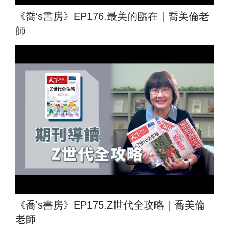
《喬's書房》EP176.最美的臨在｜喬美倫老
師
《喬's書房》EP175.Z世代全攻略｜喬美倫
老師