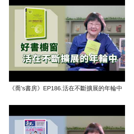
《喬's書房》EP186.活在不斷擴展的年輪中