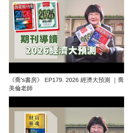
《喬's書房》 EP179. 2026 經濟大預測 ｜喬
美倫老師