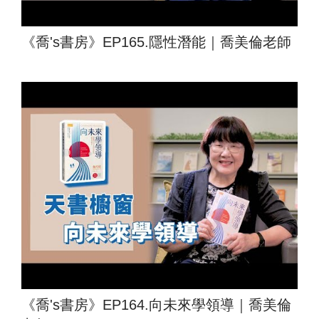
《喬's書房》EP165.隱性潛能｜喬美倫老師
《喬's書房》EP164.向未來學領導｜喬美倫