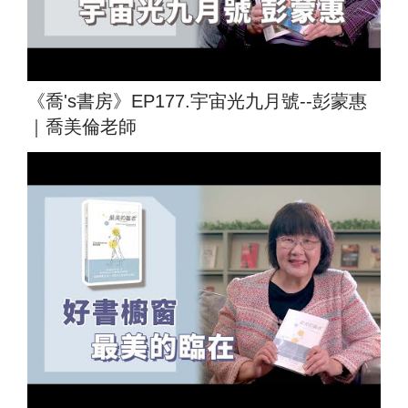
《喬's書房》EP177.宇宙光九月號--彭蒙惠
｜喬美倫老師