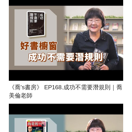
《喬's書房》 EP168.成功不需要潛規則｜喬
美倫老師