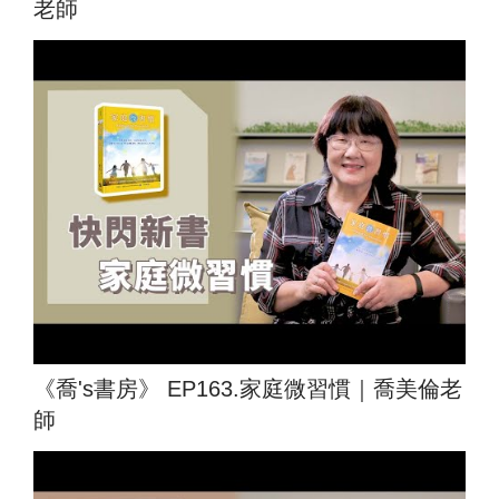
老師
《喬's書房》 EP163.家庭微習慣｜喬美倫老
師