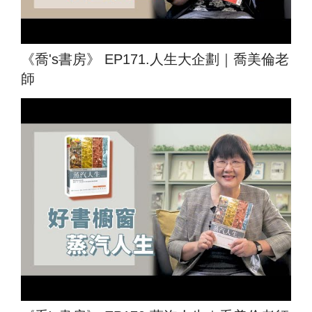
《喬's書房》 EP171.人生大企劃｜喬美倫老
師