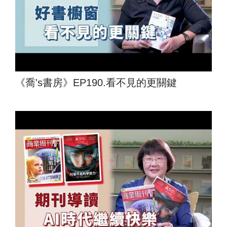
《喬's書房》EP190.看不見的更關鍵