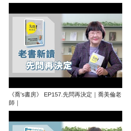
《喬's書房》 EP157.先問再決定｜喬美倫老
師｜