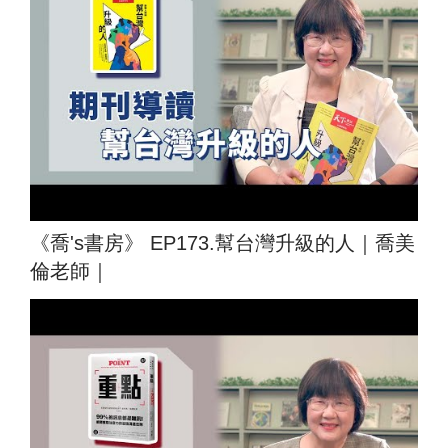
《喬's書房》 EP173.幫台灣升級的人｜喬美
倫老師｜