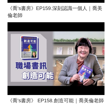
《喬's書房》EP159.深刻認識一個人｜喬美
倫老師
《喬's書房》 EP158.創造可能｜喬美倫老師