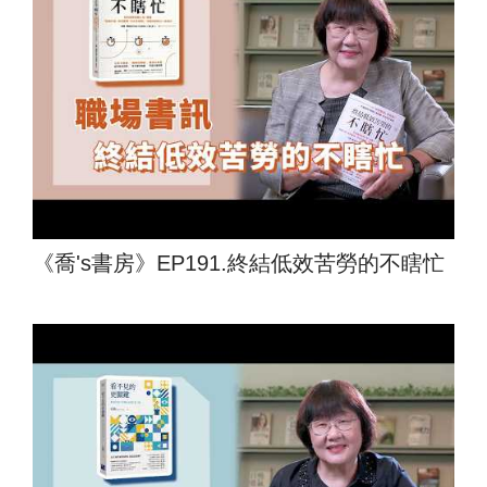
《喬's書房》EP191.終結低效苦勞的不瞎忙