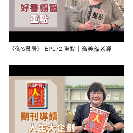
《喬's書房》 EP172.重點｜喬美倫老師