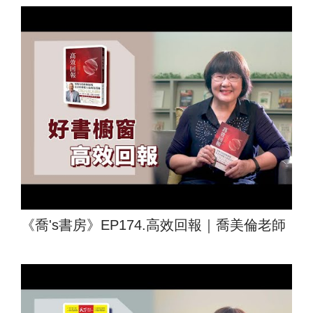
《喬's書房》EP174.高效回報｜喬美倫老師